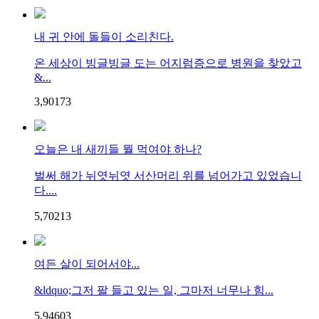
내 귀 안에 돌들이 소리친다.
온 세상이 빙글빙글 도는 어지럼증으로 병원을 찾았고
&...
3,901
7
3
오늘은 내 새끼들 뭘 먹여야 하나?
벌써 해가 뉘엿뉘엿 서산머리 위를 넘어가고 있었습니
다....
5,702
1
3
여든 살이 되어서야...
&ldquo;그저 팔 들고 있는 일, 그마저 너무나 힘...
5,946
0
3