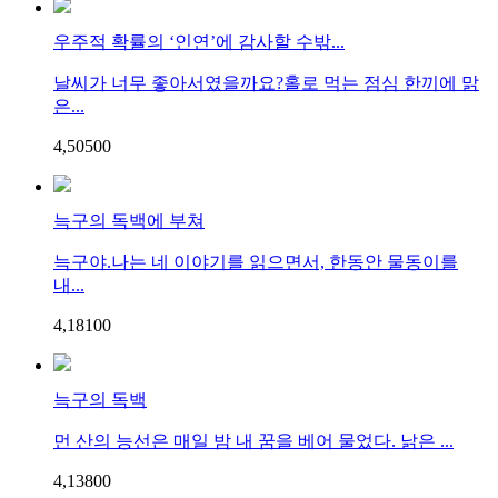
우주적 확률의 ‘인연’에 감사할 수밖...
날씨가 너무 좋아서였을까요?홀로 먹는 점심 한끼에 맑
은...
4,505
0
0
늑구의 독백에 부쳐
늑구야.나는 네 이야기를 읽으면서, 한동안 물동이를
내...
4,181
0
0
늑구의 독백
먼 산의 능선은 매일 밤 내 꿈을 베어 물었다. 낡은 ...
4,138
0
0