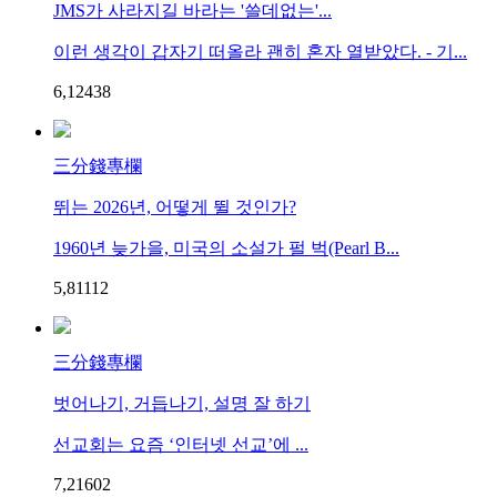
JMS가 사라지길 바라는 '쓸데없는'...
이런 생각이 갑자기 떠올라 괜히 혼자 열받았다. - 기...
6,124
3
8
三分錢專欄
뛰는 2026년, 어떻게 뛸 것인가?
1960년 늦가을, 미국의 소설가 펄 벅(Pearl B...
5,811
1
2
三分錢專欄
벗어나기, 거듭나기, 설명 잘 하기
선교회는 요즘 ‘인터넷 선교’에 ...
7,216
0
2