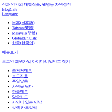
신과 인간의 대합작품, 월명동 자연성전
Blog
Cafe
Language
日本(日本語)
Taiwan(繁體)
Malaysia(簡體)
Global(English)
한국(한국어)
메뉴보기
로그인
회원가입
아이디/비밀번호 찾기
추천컨텐츠
보도자료
주일말씀
사연을 담다
한줄멘토
말씀카드
사연이 있는 만남
갓잼 카드칼럼