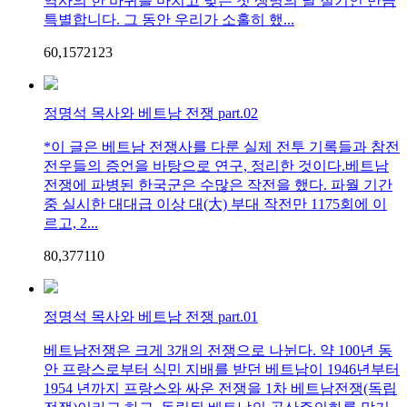
역사의 한 바퀴를 마치고 맞는 첫 생명의 날 절기인 만큼
특별합니다. 그 동안 우리가 소홀히 했...
60,157
21
23
정명석 목사와 베트남 전쟁 part.02
*이 글은 베트남 전쟁사를 다룬 실제 전투 기록들과 참전
전우들의 증언을 바탕으로 연구, 정리한 것이다.베트남
전쟁에 파병된 한국군은 수많은 작전을 했다. 파월 기간
중 실시한 대대급 이상 대(大) 부대 작전만 1175회에 이
르고, 2...
80,377
1
10
정명석 목사와 베트남 전쟁 part.01
베트남전쟁은 크게 3개의 전쟁으로 나뉜다. 약 100년 동
안 프랑스로부터 식민 지배를 받던 베트남이 1946년부터
1954 년까지 프랑스와 싸운 전쟁을 1차 베트남전쟁(독립