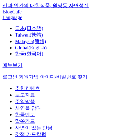
신과 인간의 대합작품, 월명동 자연성전
Blog
Cafe
Language
日本(日本語)
Taiwan(繁體)
Malaysia(簡體)
Global(English)
한국(한국어)
메뉴보기
로그인
회원가입
아이디/비밀번호 찾기
추천컨텐츠
보도자료
주일말씀
사연을 담다
한줄멘토
말씀카드
사연이 있는 만남
갓잼 카드칼럼