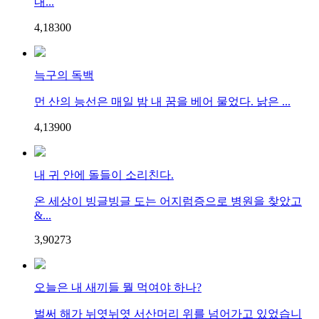
내...
4,183
0
0
늑구의 독백
먼 산의 능선은 매일 밤 내 꿈을 베어 물었다. 낡은 ...
4,139
0
0
내 귀 안에 돌들이 소리친다.
온 세상이 빙글빙글 도는 어지럼증으로 병원을 찾았고
&...
3,902
7
3
오늘은 내 새끼들 뭘 먹여야 하나?
벌써 해가 뉘엿뉘엿 서산머리 위를 넘어가고 있었습니