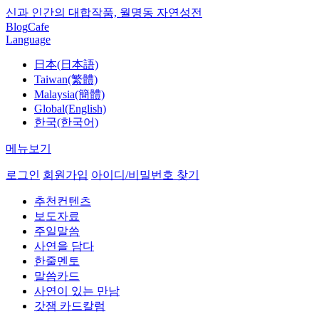
신과 인간의 대합작품, 월명동 자연성전
Blog
Cafe
Language
日本(日本語)
Taiwan(繁體)
Malaysia(簡體)
Global(English)
한국(한국어)
메뉴보기
로그인
회원가입
아이디/비밀번호 찾기
추천컨텐츠
보도자료
주일말씀
사연을 담다
한줄멘토
말씀카드
사연이 있는 만남
갓잼 카드칼럼