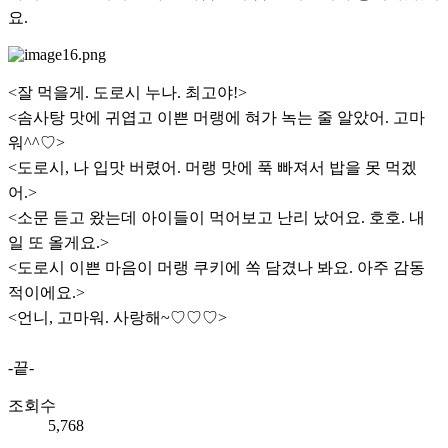
요.
<잘 먹을게. 도로시 누나. 최고야!>
<솜사탕 맛에 귀엽고 이쁜 머랭에 혀가 녹는 줄 알았어. 고마
워^^♡>
<도로시, 나 입맛 버렸어. 머랭 맛에 푹 빠져서 밥을 못 먹겠
어.>
<소문 듣고 왔는데 아이들이 먹어보고 난리 났어요. 호호. 내
일 또 올게요.>
<도로시 이쁜 마음이 머랭 쿠키에 쏙 담겼나 봐요. 아주 감동
적이에요.>
<언니, 고마워. 사랑해~♡♡♡>
-끝-
조회수
5,768