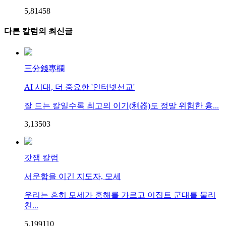
5,814
5
8
다른 칼럼의 최신글
三分錢專欄
AI 시대, 더 중요한 '인터넷선교'
잘 드는 칼일수록 최고의 이기(利器)도 정말 위험한 흉...
3,135
0
3
갓잼 칼럼
서운함을 이긴 지도자, 모세
우리는 흔히 모세가 홍해를 가르고 이집트 군대를 물리
친...
5,199
1
10