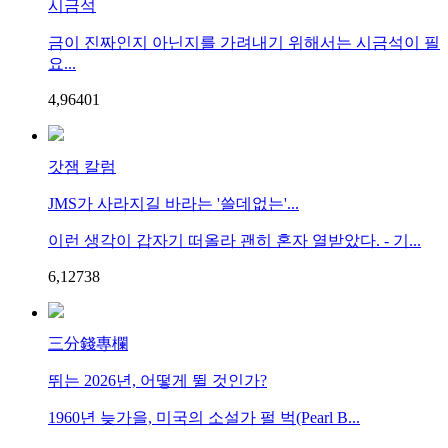
시금석
금이 진짜인지 아닌지를 가려내기 위해서는 시금석이 필
요...
4,964
0
1
갓잼 칼럼
JMS가 사라지길 바라는 '쓸데없는'...
이런 생각이 갑자기 떠올라 괜히 혼자 열받았다. - 기...
6,127
3
8
三分錢專欄
뛰는 2026년, 어떻게 뛸 것인가?
1960년 늦가을, 미국의 소설가 펄 벅(Pearl B...