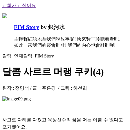
교회가고 싶어요
FIM Story
by 銀河水
主輕聲細語地為我們說故事呢! 快來豎耳聆聽看看吧。
如此一來我們的靈會壯壯! 我們的內心也會壯壯喔!
칼럼_연재칼럼_FIM Story
달콤 사르르 머랭 쿠키(4)
원작 : 정명석 / 글 : 주은경 / 그림 : 하선희
사고로 다리를 다쳤고 육상선수의 꿈을 더는 이룰 수 없다고
포기했어요.