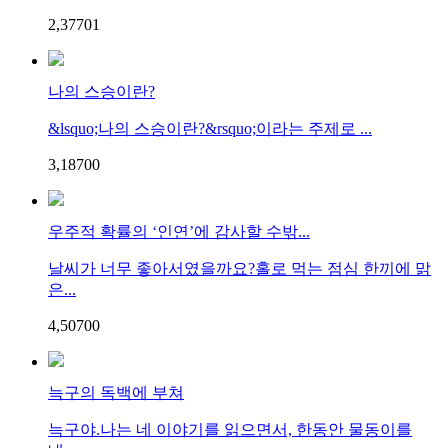
2,377
0
1
나의 스승이란?
&lsquo;나의 스승이란?&rsquo;이라는 주제로 ...
3,187
0
0
우주적 확률의 ‘인연’에 감사할 수밖...
날씨가 너무 좋아서였을까요?홀로 먹는 점심 한끼에 맑
은...
4,507
0
0
늑구의 독백에 부쳐
늑구야.나는 네 이야기를 읽으면서, 한동안 물동이를