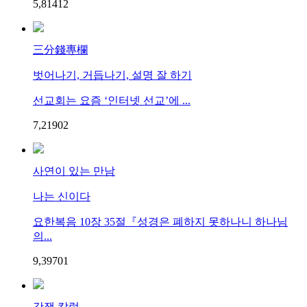
5,814
1
2
三分錢專欄
벗어나기, 거듭나기, 설명 잘 하기
선교회는 요즘 ‘인터넷 선교’에 ...
7,219
0
2
사연이 있는 만남
나는 신이다
요한복음 10장 35절『성경은 폐하지 못하나니 하나님
의...
9,397
0
1
갓잼 칼럼