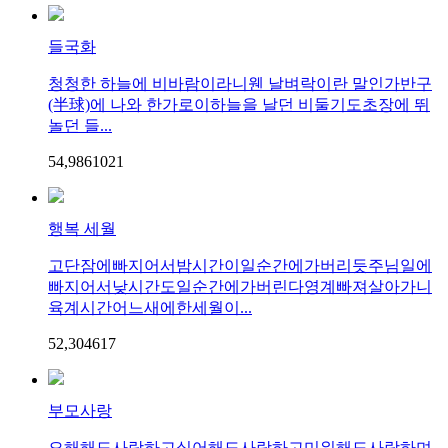
들국화
청청한 하늘에 비바람이라니웬 날벼락이란 말인가반구
(半球)에 나와 한가로이하늘을 날던 비둘기도초장에 뛰
놀던 들...
54,986
10
21
행복 세월
고단잠에빠지어서밤시간이일순간에가버리듯주님일에
빠지어서낮시간도일순간에가버린다영계빠져살아가니
육계시간어느새에한세월이...
52,304
6
17
부모사랑
오해해도사랑하고싫어해도사랑하고미워해도사랑하며