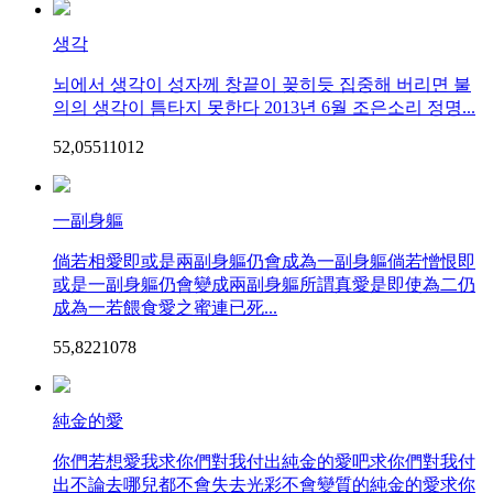
생각
뇌에서 생각이 성자께 창끝이 꽂히듯 집중해 버리면 불
의의 생각이 틈타지 못한다 2013년 6월 조은소리 정명...
52,055
110
12
一副身軀
倘若相愛即或是兩副身軀仍會成為一副身軀倘若憎恨即
或是一副身軀仍會變成兩副身軀所謂真愛是即使為二仍
成為一若餵食愛之蜜連已死...
55,822
107
8
純金的愛
你們若想愛我求你們對我付出純金的愛吧求你們對我付
出不論去哪兒都不會失去光彩不會變質的純金的愛求你