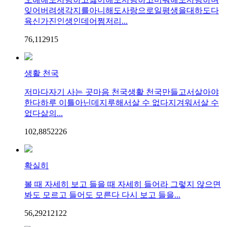
잊어버려생각지를아니해도사랑으로일평생을대하도다
육신가진인생인데어쩜저리...
76,112
9
15
생활 천국
저마다자기 사는 곳마음 천국생활 천국만들고서살아야
한다하루 이틀아닌데지루해서살 수 없다지겨워서살 수
없다삶의...
102,885
22
26
확실히
볼 때 자세히 보고 들을 때 자세히 들어라 그렇지 않으면
봐도 모르고 들어도 모른다 다시 보고 들을...
56,292
121
22