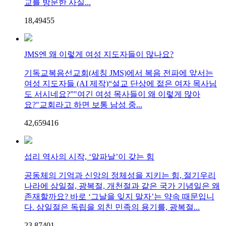
교를 방문한 사실...
18,494
5
5
JMS엔 왜 이렇게 여성 지도자들이 많나요?
기독교복음선교회(세칭 JMS)에서 복음 전파에 앞서는
여성 지도자들 (AI 제작)“설교 단상에 젊은 여자 목사님
도 서시네요?”"여긴 여성 목사들이 왜 이렇게 많아
요?"교회라고 하면 보통 남성 중...
42,659
4
16
섭리 역사의 시작, ‘알파날’이 갖는 힘
공동체의 기억과 신앙의 정체성을 지키는 힘, 절기우리
나라에 삼일절, 광복절, 개천절과 같은 국가 기념일은 왜
존재할까요? 바로 ‘그날을 잊지 말자’는 약속 때문입니
다. 삼일절은 독립을 외친 민족의 용기를, 광복절...
23,874
0
1