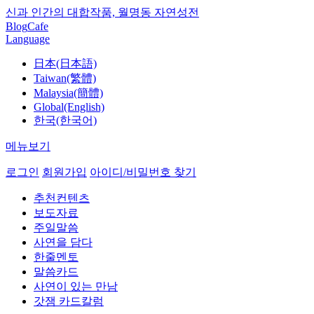
신과 인간의 대합작품, 월명동 자연성전
Blog
Cafe
Language
日本(日本語)
Taiwan(繁體)
Malaysia(簡體)
Global(English)
한국(한국어)
메뉴보기
로그인
회원가입
아이디/비밀번호 찾기
추천컨텐츠
보도자료
주일말씀
사연을 담다
한줄멘토
말씀카드
사연이 있는 만남
갓잼 카드칼럼