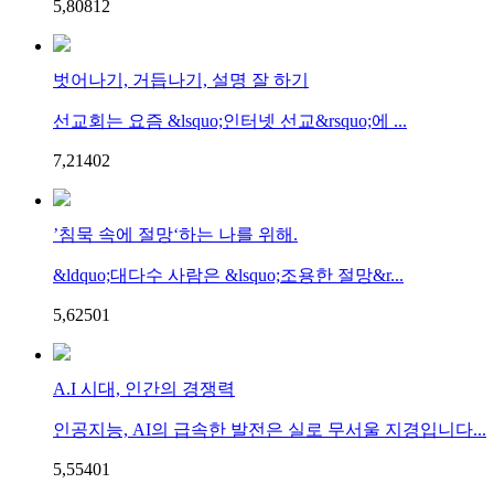
5,808
1
2
벗어나기, 거듭나기, 설명 잘 하기
선교회는 요즘 &lsquo;인터넷 선교&rsquo;에 ...
7,214
0
2
’침묵 속에 절망‘하는 나를 위해.
&ldquo;대다수 사람은 &lsquo;조용한 절망&r...
5,625
0
1
A.I 시대, 인간의 경쟁력
인공지능, AI의 급속한 발전은 실로 무서울 지경입니다...
5,554
0
1