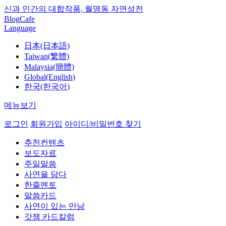
신과 인간의 대합작품, 월명동 자연성전
Blog
Cafe
Language
日本(日本語)
Taiwan(繁體)
Malaysia(簡體)
Global(English)
한국(한국어)
메뉴보기
로그인
회원가입
아이디/비밀번호 찾기
추천컨텐츠
보도자료
주일말씀
사연을 담다
한줄멘토
말씀카드
사연이 있는 만남
갓잼 카드칼럼