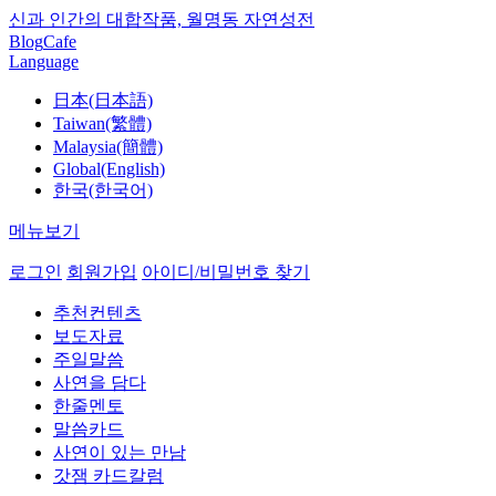
신과 인간의 대합작품, 월명동 자연성전
Blog
Cafe
Language
日本(日本語)
Taiwan(繁體)
Malaysia(簡體)
Global(English)
한국(한국어)
메뉴보기
로그인
회원가입
아이디/비밀번호 찾기
추천컨텐츠
보도자료
주일말씀
사연을 담다
한줄멘토
말씀카드
사연이 있는 만남
갓잼 카드칼럼