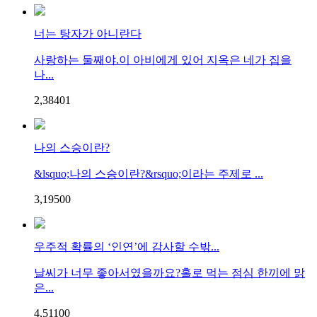
너는 탕자가 아니란다
사랑하는 둘째야.이 아비에게 있어 지옥은 네가 집을
나...
2,384
0
1
나의 스승이란?
&lsquo;나의 스승이란?&rsquo;이라는 주제로 ...
3,195
0
0
우주적 확률의 ‘인연’에 감사할 수밖...
날씨가 너무 좋아서였을까요?홀로 먹는 점심 한끼에 맑
은...
4,511
0
0