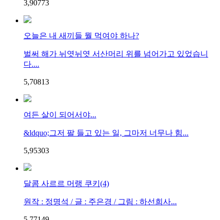
3,907
7
3
오늘은 내 새끼들 뭘 먹여야 하나?
벌써 해가 뉘엿뉘엿 서산머리 위를 넘어가고 있었습니
다....
5,708
1
3
여든 살이 되어서야...
&ldquo;그저 팔 들고 있는 일, 그마저 너무나 힘...
5,953
0
3
달콤 사르르 머랭 쿠키(4)
원작 : 정명석 / 글 : 주은경 / 그림 : 하선희사...
5,771
4
9