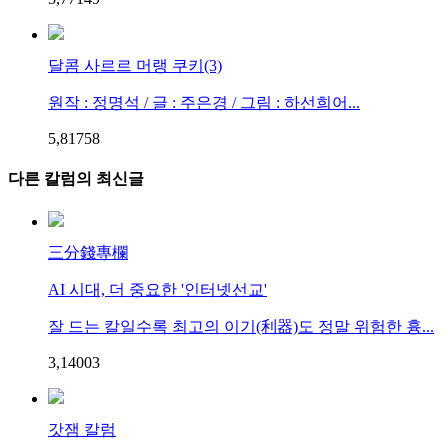
달콤 사르르 머랭 쿠키(3)
원작 : 정명석 / 글 : 주은경 / 그림 : 하선희어...
5,817
5
8
다른 칼럼의 최신글
三分錢專欄
AI 시대, 더 중요한 '인터넷선교'
잘 드는 칼일수록 최고의 이기(利器)도 정말 위험한 흉...
3,140
0
3
갓잼 칼럼