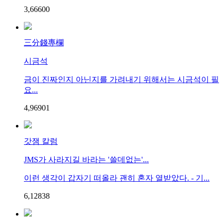
3,666
0
0
三分錢專欄
시금석
금이 진짜인지 아닌지를 가려내기 위해서는 시금석이 필
요...
4,969
0
1
갓잼 칼럼
JMS가 사라지길 바라는 '쓸데없는'...
이런 생각이 갑자기 떠올라 괜히 혼자 열받았다. - 기...
6,128
3
8