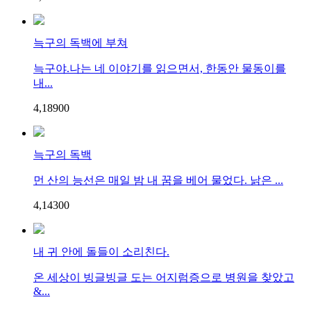
늑구의 독백에 부쳐
늑구야.나는 네 이야기를 읽으면서, 한동안 물동이를
내...
4,189
0
0
늑구의 독백
먼 산의 능선은 매일 밤 내 꿈을 베어 물었다. 낡은 ...
4,143
0
0
내 귀 안에 돌들이 소리친다.
온 세상이 빙글빙글 도는 어지럼증으로 병원을 찾았고
&...