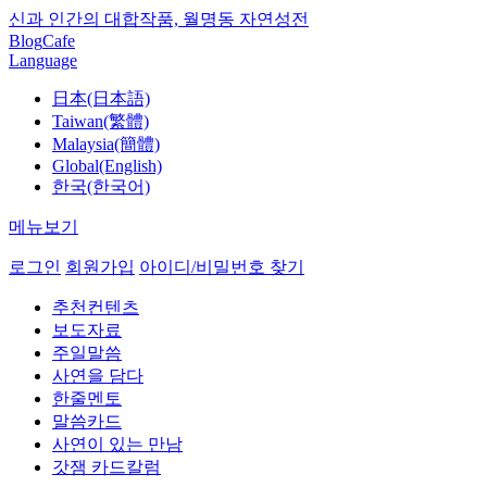
신과 인간의 대합작품, 월명동 자연성전
Blog
Cafe
Language
日本(日本語)
Taiwan(繁體)
Malaysia(簡體)
Global(English)
한국(한국어)
메뉴보기
로그인
회원가입
아이디/비밀번호 찾기
추천컨텐츠
보도자료
주일말씀
사연을 담다
한줄멘토
말씀카드
사연이 있는 만남
갓잼 카드칼럼