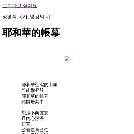
교회가고 싶어요
정명석 목사_영감의 시
耶和華的帳幕
耶和華聖潔的山城
誰能攀登於上
耶和華的帳幕
誰能居其中
想法不向虛妄
且內心潔淨
正直
公義是為己任