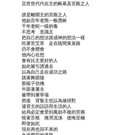
且世世代代在主的帳幕及宮殿之人
誰是離開主的宮殿之人
他如百年老熊一般愚昧
千年老蛇一樣的毒
不思考 意識主
把自己的想法當成神的想法一樣
吃著苦艾草 走在陰間黃泉路
仍不會體會
他內心在想
會有比主更好的人
如此被引誘過去
以為自己走在成功之路
跳著舞跟隨
那樣子彷彿
牛跟著屠夫
被帶到屠宰場
然後 背叛主也以為做得對
違背主的話語而生活的人
結局必定會受到萬劫不復的苦痛
咬著舌根 痛哭流涕 後悔至極
即使如此
現在再也回不來的
永遠懲罰的道路