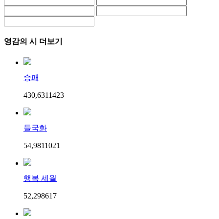
영감의 시 더보기
승패
430,631
14
23
들국화
54,981
10
21
행복 세월
52,298
6
17