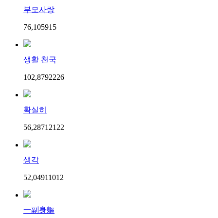
부모사랑
76,105
9
15
생활 천국
102,879
22
26
확실히
56,287
121
22
생각
52,049
110
12
一副身軀