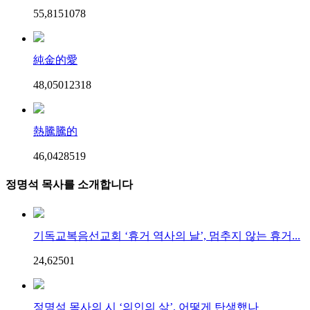
55,815
107
8
純金的愛
48,050
123
18
熱騰騰的
46,042
85
19
정명석 목사를 소개합니다
기독교복음선교회 ‘휴거 역사의 날’, 멈추지 않는 휴거...
24,625
0
1
정명석 목사의 시 ‘의인의 삶’, 어떻게 탄생했나