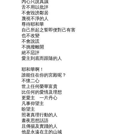
內心只說真誠
舌不用以批評
不會毀謗鄰居
蔑視不淨的人
尊待耶和華
自己所起之誓即便對己有害
也不改變
不會說謊
不挑撥離開
絕不惡評
愛主到底而跟隨的人
耶和華啊！
誰能住在你的宮殿呢？
不懷二心
世上任何榮華富貴
比任何的愛情及理想
更愛主 一片丹心
凡事仰望主
盼望主
照著真理行動的人
晝夜思想話語
且傳揚及實踐的人
他是永遠在主的山城