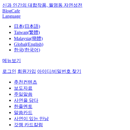
신과 인간의 대합작품, 월명동 자연성전
Blog
Cafe
Language
日本(日本語)
Taiwan(繁體)
Malaysia(簡體)
Global(English)
한국(한국어)
메뉴보기
로그인
회원가입
아이디/비밀번호 찾기
추천컨텐츠
보도자료
주일말씀
사연을 담다
한줄멘토
말씀카드
사연이 있는 만남
갓잼 카드칼럼