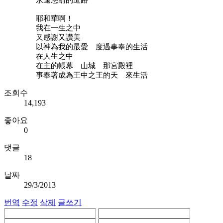
耶和華啊！
我在一生之中
又感謝又讚美
以神為我的最愛 度過事奉的生活
在人生之中
在主的帳幕 山城 那宮殿裡
事奉著成為王中之王的天 來生活
조회수
14,193
좋아요
0
댓글
18
날짜
29/3/2013
번역
수정
삭제
글쓰기