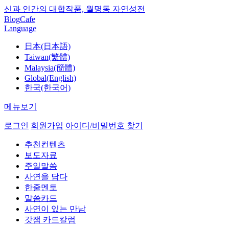
신과 인간의 대합작품, 월명동 자연성전
Blog
Cafe
Language
日本(日本語)
Taiwan(繁體)
Malaysia(簡體)
Global(English)
한국(한국어)
메뉴보기
로그인
회원가입
아이디/비밀번호 찾기
추천컨텐츠
보도자료
주일말씀
사연을 담다
한줄멘토
말씀카드
사연이 있는 만남
갓잼 카드칼럼