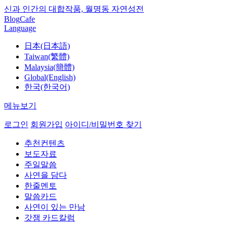
신과 인간의 대합작품, 월명동 자연성전
Blog
Cafe
Language
日本(日本語)
Taiwan(繁體)
Malaysia(簡體)
Global(English)
한국(한국어)
메뉴보기
로그인
회원가입
아이디/비밀번호 찾기
추천컨텐츠
보도자료
주일말씀
사연을 담다
한줄멘토
말씀카드
사연이 있는 만남
갓잼 카드칼럼