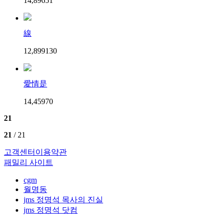
14,896
5
1
線
12,899
13
0
愛情是
14,459
7
0
21
21
/ 21
고객센터
이용약관
패밀리 사이트
cgm
월명동
jms 정명석 목사의 진실
jms 정명석 닷컴