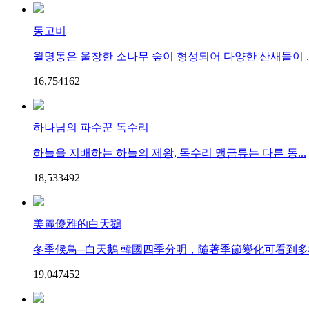
동고비
월명동은 울창한 소나무 숲이 형성되어 다양한 산새들이 ..
16,754
16
2
하나님의 파수꾼 독수리
하늘을 지배하는 하늘의 제왕, 독수리 맹금류는 다른 동...
18,533
49
2
美麗優雅的白天鵝
冬季候鳥─白天鵝 韓國四季分明，隨著季節變化可看到多樣
19,047
45
2