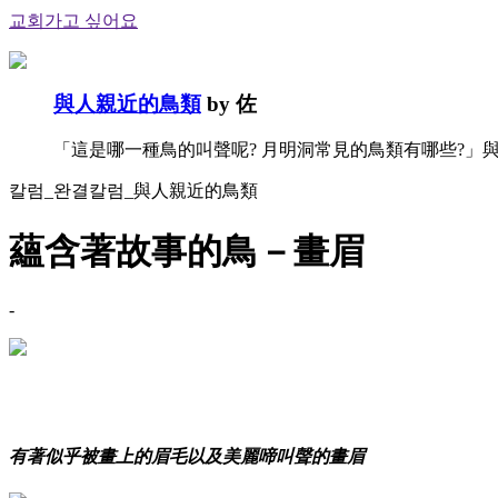
교회가고 싶어요
與人親近的鳥類
by 佐
「這是哪一種鳥的叫聲呢? 月明洞常見的鳥類有哪些?」與
칼럼_완결칼럼_與人親近的鳥類
蘊含著故事的鳥－畫眉
-
有著似乎被畫上的眉毛以及美麗啼叫聲的畫眉