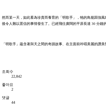
然而某一天，如此看為珍貴而養育的「明歌手」，
牠的鳥籠因強風
後令人難以置信的事情發生了。已經飛往廣闊的平
原長達 30 分
「明歌手」
蘊含著與天之間的奇蹟故事、在主面前吟唱美麗
的
讚
美
조회수
22,842
좋아요
2
댓글
44