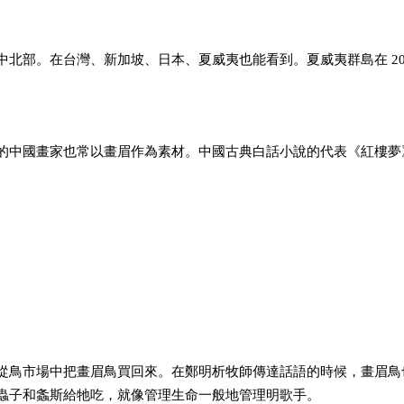
中北部。在台灣、新加坡、日本、
夏威夷也能看到。夏威夷群島在 2
的中國畫家也常以畫眉作為素材。
中國古典白話小說的代表《紅樓夢
從鳥市場中把畫眉鳥買回來。在鄭
明析牧師傳達話語的時候，畫眉鳥
蟲子和螽斯給牠吃，就像管理生命
一般地管理明歌手。