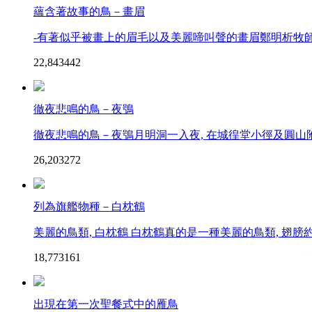
蘊含著故事的鳥－畫眉
-有著似乎被畫上的眉毛以及美麗啼叫聲的畫眉鄭明析牧師在
22,843
44
2
徹夜悲鳴的鳥－夜鴞
徹夜悲鳴的鳥－夜鴞月明洞一入夜, 在城徨堂小徑及圓山附近
26,203
27
2
列為旗艦物種－白枕鶴
美麗的鳥類, 白枕鶴 白枕鶴真的是一種美麗的鳥類, 翅膀約有
18,773
16
1
出現在第一次聖餐式中的雁鳥