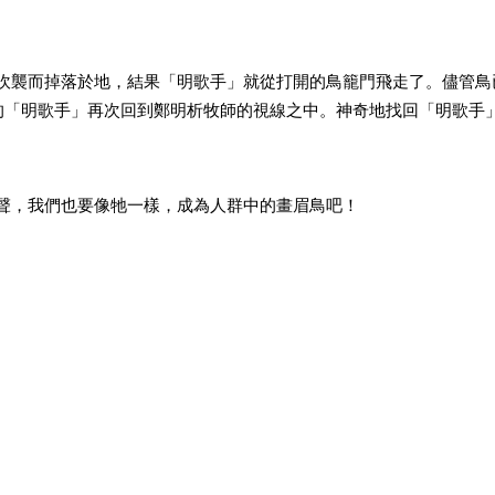
吹襲而掉落於地，結果「明歌手」
就從打開的鳥籠門飛走了。儘管鳥
鐘的「明歌手」再次回到鄭明析牧師
的視線之中。神奇地找回「明歌手
聲，我們也要像牠一樣，成為人群中
的畫眉鳥吧！