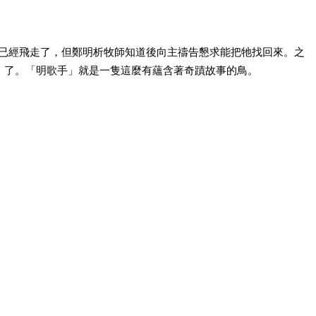
已經飛走了，但
鄭明析牧師知道後向主禱告懇求能把牠找回來。之
」了。「明歌手」
就是一隻這麼有蘊含著奇蹟故事的鳥。