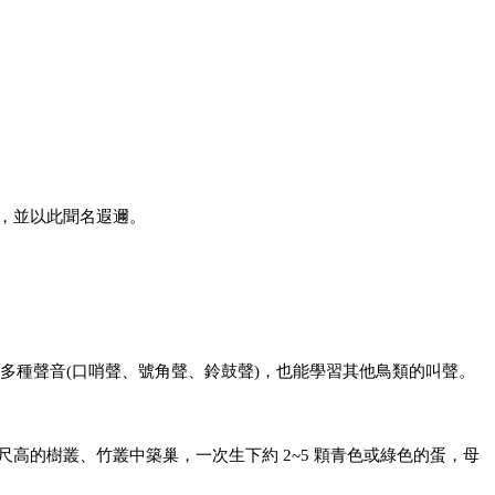
，並以此聞名遐
邇。
多種聲音(口哨
聲、號角聲、鈴鼓聲)，也能學習其他鳥類的叫聲。
尺高的樹叢、
竹叢中築巢，一次生下約 2~5 顆青色或綠色的蛋，
母