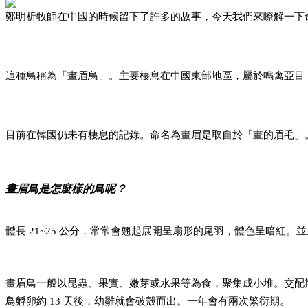
鄭明析牧師在中國的時候留下了許多的故事，今天
我們來瞭解一下
這種鳥稱為「畫眉鳥」。主要棲息在中國東部地區，
屬於鳴禽亞目
目前在韓國仍未有棲息的記錄。命名為畫眉是取自
於「畫的眉毛」
畫眉鳥是怎麼樣的鳥呢？
體長 21~25 公分，常常會翹起展開呈扇形的尾羽，
體色呈暗紅。並
畫眉鳥一般以昆蟲、果實、嫩芽或水果等為食，
聚集成小堆。交配
鳥孵卵約 13 天後，幼雛就會破殼而出。一年會
有兩次繁衍期。