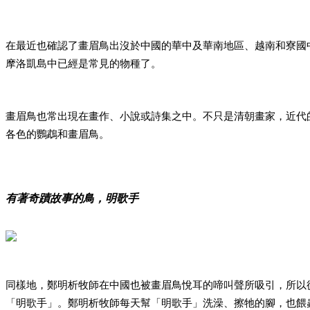
在最近也確認了畫眉鳥出沒於中國的華中及華南
地區、越南和寮國
摩洛凱島中已經是常見的物種了。
畫眉鳥也常出現在畫作、小說或詩集之中。不只是
清朝畫家，近代
各色的鸚鵡和畫眉鳥。
有著奇蹟故事的鳥，明歌手
同樣地，鄭明析牧師在中國也被畫眉鳥悅耳的啼叫
聲所吸引，所以
「明歌手」。鄭明析牧師每天幫「明歌手」洗澡、
擦牠的腳，也餵