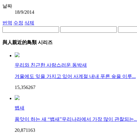
날짜
18/9/2014
번역
수정
삭제
與人親近的鳥類 시리즈
우리와 친근한 사랑스러운 동박새
겨울에도 잎을 가지고 있어 사계절 내내 푸른 숲을 이루...
15,356
26
7
뱁새
품앗이 하는 새 “뱁새”우리나라에서 가장 많이 관찰되는..
20,871
16
3