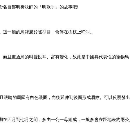
命名自鄭明析牧師的「明歌手」的
故事吧!
，這一類的鳥隸屬於雀型目，會停在
樹枝上啼叫。
。而且畫眉鳥的叫聲悅耳、富有變
化，故此是中國具代表性的寵物鳥
且眼睛的周圍有白色眼圈，向後延
伸到後面形成眉紋。可以反覆發出
期在四月到七月之間，多由一公
一母組成，一般多會在距地表約兩公