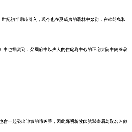
0 世紀初半期時
引入，現今也在夏威夷的叢林中繁衍，在歐胡島和
》中也描寫到：
榮國府中以夫人的住處為中心的正宅大院中飼養著
也會一起發出
帥氣的啼叫聲，因此鄭明析牧師就幫畫眉鳥取名叫
做