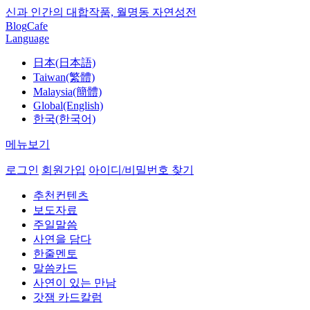
신과 인간의 대합작품, 월명동 자연성전
Blog
Cafe
Language
日本(日本語)
Taiwan(繁體)
Malaysia(簡體)
Global(English)
한국(한국어)
메뉴보기
로그인
회원가입
아이디/비밀번호 찾기
추천컨텐츠
보도자료
주일말씀
사연을 담다
한줄멘토
말씀카드
사연이 있는 만남
갓잼 카드칼럼