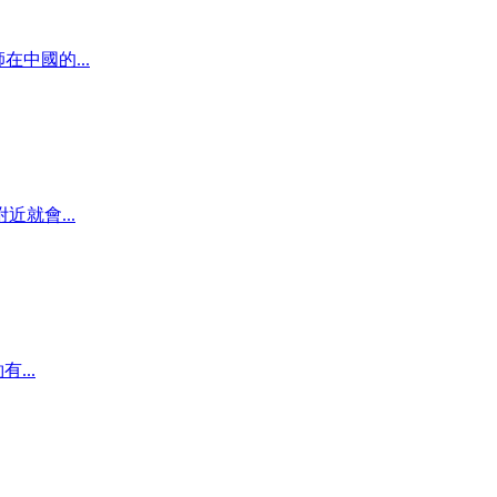
中國的...
就會...
...