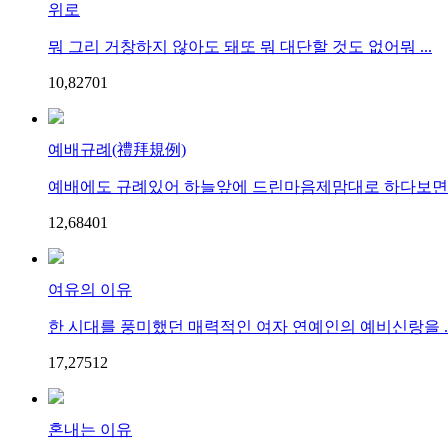
위로
뭐 그리 거창하지 않아도 돼또 뭐 대단할 것도 없어뭐 ...
10,827
0
1
예배규례(禮拜規例)
예배에도 규례있어 하늘앞에 드린마음제맘대로 하다보면 마
12,684
0
1
여유의 이유
한 시대를 풍미했던 매력적인 여자 연예인의 예비신랑을 ..
17,275
1
2
혼내는 이유