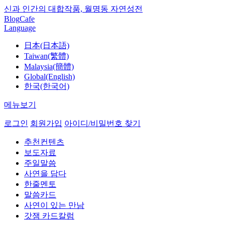
신과 인간의 대합작품, 월명동 자연성전
Blog
Cafe
Language
日本(日本語)
Taiwan(繁體)
Malaysia(簡體)
Global(English)
한국(한국어)
메뉴보기
로그인
회원가입
아이디/비밀번호 찾기
추천컨텐츠
보도자료
주일말씀
사연을 담다
한줄멘토
말씀카드
사연이 있는 만남
갓잼 카드칼럼