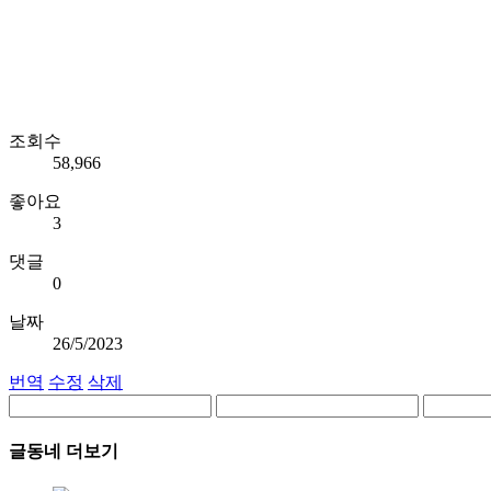
조회수
58,966
좋아요
3
댓글
0
날짜
26/5/2023
번역
수정
삭제
글동네 더보기