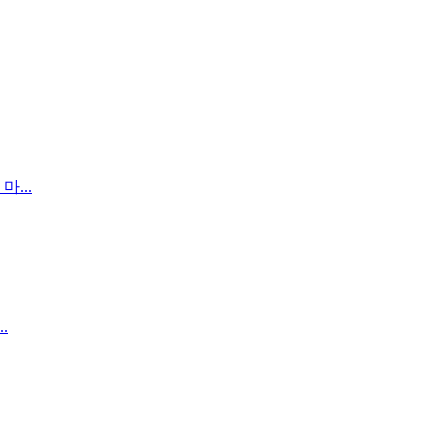
...
.