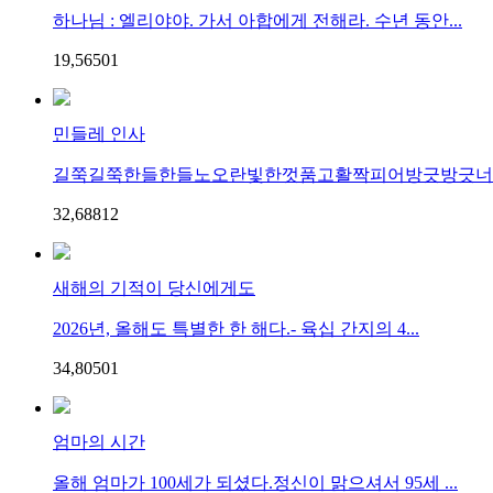
하나님 : 엘리야야. 가서 아합에게 전해라. 수년 동안...
19,565
0
1
민들레 인사
길쭉길쭉한들한들노오란빛한껏품고활짝피어방긋방긋너와
32,688
1
2
새해의 기적이 당신에게도
2026년, 올해도 특별한 한 해다.- 육십 간지의 4...
34,805
0
1
엄마의 시간
올해 엄마가 100세가 되셨다.정신이 맑으셔서 95세 ...