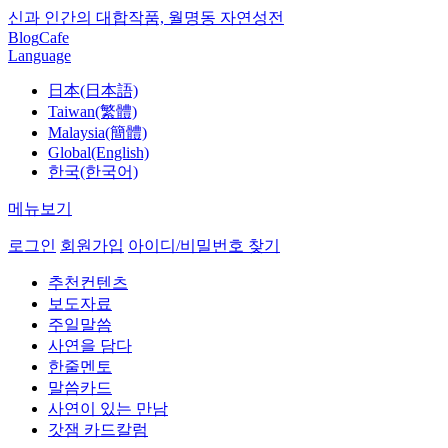
신과 인간의 대합작품, 월명동 자연성전
Blog
Cafe
Language
日本(日本語)
Taiwan(繁體)
Malaysia(簡體)
Global(English)
한국(한국어)
메뉴보기
로그인
회원가입
아이디/비밀번호 찾기
추천컨텐츠
보도자료
주일말씀
사연을 담다
한줄멘토
말씀카드
사연이 있는 만남
갓잼 카드칼럼