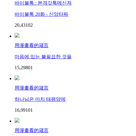
바이블톡 : 본격갓톡메신져
바이블톡 20화 - 신앙타짜
20,431
0
2
用漫畫看的箴言
마음에 있는 불필요한 것을
15,298
0
1
用漫畫看的箴言
하나님은 마치 태평양에
16,991
0
1
用漫畫看的箴言