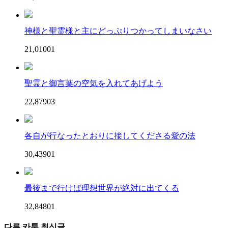
神様と聖霊様と主にどっぷりつかってしまいなさい
21,010
0
1
聖霊と御言葉の空気を入れてあげよう
22,879
0
3
各自が行なったとおりに接してくださる愛の法
30,439
0
1
最後まで行けば理想世界が絶対に出てくる
32,848
0
1
다른 카툰 최신글