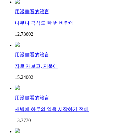
用漫畫看的箴言
나무나 곡식도 한 번 바람에
12,736
0
2
用漫畫看的箴言
자로 재보고, 저울에
15,240
0
2
用漫畫看的箴言
새벽에 하루의 일을 시작하기 전에
13,777
0
1