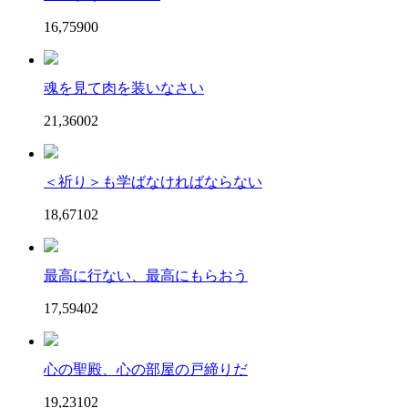
16,759
0
0
魂を見て肉を装いなさい
21,360
0
2
＜祈り＞も学ばなければならない
18,671
0
2
最高に行ない、最高にもらおう
17,594
0
2
心の聖殿、心の部屋の戸締りだ
19,231
0
2