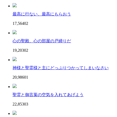
最高に行ない、最高にもらおう
17,564
0
2
心の聖殿、心の部屋の戸締りだ
19,203
0
2
神様と聖霊様と主にどっぷりつかってしまいなさい
20,986
0
1
聖霊と御言葉の空気を入れてあげよう
22,853
0
3