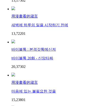
15,175
0
2
用漫畫看的箴言
새벽에 하루의 일을 시작하기 전에
13,722
0
1
바이블톡 : 본격갓톡메신져
바이블톡 20화 - 신앙타짜
20,373
0
2
用漫畫看的箴言
마음에 있는 불필요한 것을
15,238
0
1