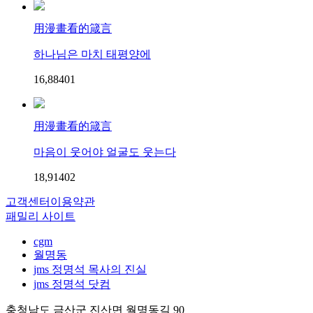
用漫畫看的箴言
하나님은 마치 태평양에
16,884
0
1
用漫畫看的箴言
마음이 웃어야 얼굴도 웃는다
18,914
0
2
고객센터
이용약관
패밀리 사이트
cgm
월명동
jms 정명석 목사의 진실
jms 정명석 닷컴
충청남도 금산군 진산면 월명동길 90