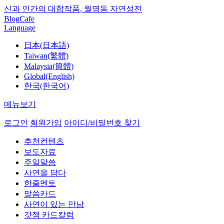
신과 인간의 대합작품, 월명동 자연성전
Blog
Cafe
Language
日本(日本語)
Taiwan(繁體)
Malaysia(簡體)
Global(English)
한국(한국어)
메뉴보기
로그인
회원가입
아이디/비밀번호 찾기
추천컨텐츠
보도자료
주일말씀
사연을 담다
한줄멘토
말씀카드
사연이 있는 만남
갓잼 카드칼럼