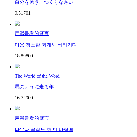
自分を磨き、つくりなさい
9,517
0
1
用漫畫看的箴言
마음 청소란 회개와 버리기다
18,898
0
0
The World of the Word
馬のように走る年
16,729
0
0
用漫畫看的箴言
나무나 곡식도 한 번 바람에