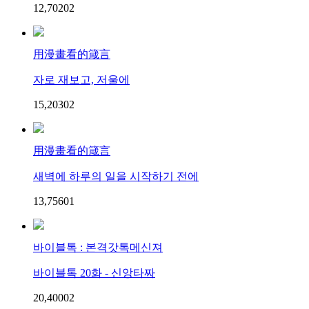
12,702
0
2
用漫畫看的箴言
자로 재보고, 저울에
15,203
0
2
用漫畫看的箴言
새벽에 하루의 일을 시작하기 전에
13,756
0
1
바이블톡 : 본격갓톡메신져
바이블톡 20화 - 신앙타짜
20,400
0
2