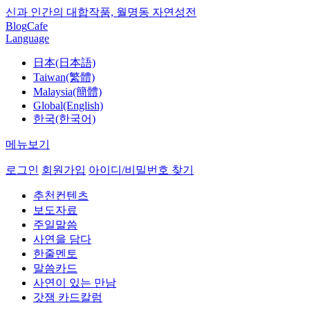
신과 인간의 대합작품, 월명동 자연성전
Blog
Cafe
Language
日本(日本語)
Taiwan(繁體)
Malaysia(簡體)
Global(English)
한국(한국어)
메뉴보기
로그인
회원가입
아이디/비밀번호 찾기
추천컨텐츠
보도자료
주일말씀
사연을 담다
한줄멘토
말씀카드
사연이 있는 만남
갓잼 카드칼럼