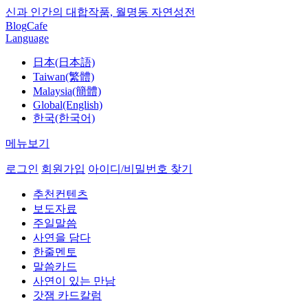
신과 인간의 대합작품, 월명동 자연성전
Blog
Cafe
Language
日本(日本語)
Taiwan(繁體)
Malaysia(簡體)
Global(English)
한국(한국어)
메뉴보기
로그인
회원가입
아이디/비밀번호 찾기
추천컨텐츠
보도자료
주일말씀
사연을 담다
한줄멘토
말씀카드
사연이 있는 만남
갓잼 카드칼럼