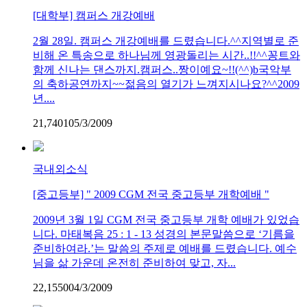
[대학부] 캠퍼스 개강예배
2월 28일. 캠퍼스 개강예배를 드렸습니다.^^지역별로 준
비해 온 특송으로 하나님께 영광돌리는 시간..!!^^꽁트와
함께 신나는 댄스까지.캠퍼스..짱이예요~!!(^^)b국악부
의 축하공연까지~~젊음의 열기가 느껴지시나요?^^2009
년....
21,740
1
0
5/3/2009
국내외소식
[중고등부] " 2009 CGM 전국 중고등부 개학예배 "
2009년 3월 1일 CGM 전국 중고등부 개학 예배가 있었습
니다. 마태복음 25 : 1 - 13 성경의 본문말씀으로 ‘기름을
준비하여라.’는 말씀의 주제로 예배를 드렸습니다. 예수
님을 삶 가운데 온전히 준비하여 맞고, 자...
22,155
0
0
4/3/2009