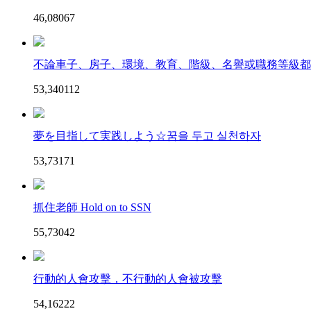
46,080
6
7
不論車子、房子、環境、教育、階級、名譽或職務等級都有
53,340
11
2
夢を目指して実践しよう☆꿈을 두고 실천하자
53,731
7
1
抓住老師 Hold on to SSN
55,730
4
2
行動的人會攻擊，不行動的人會被攻擊
54,162
2
2