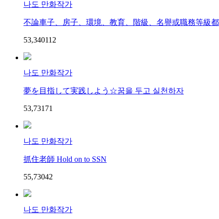
나도 만화작가
不論車子、房子、環境、教育、階級、名譽或職務等級都有
53,340
11
2
나도 만화작가
夢を目指して実践しよう☆꿈을 두고 실천하자
53,731
7
1
나도 만화작가
抓住老師 Hold on to SSN
55,730
4
2
나도 만화작가