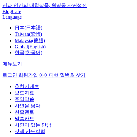
신과 인간의 대합작품, 월명동 자연성전
Blog
Cafe
Language
日本(日本語)
Taiwan(繁體)
Malaysia(簡體)
Global(English)
한국(한국어)
메뉴보기
로그인
회원가입
아이디/비밀번호 찾기
추천컨텐츠
보도자료
주일말씀
사연을 담다
한줄멘토
말씀카드
사연이 있는 만남
갓잼 카드칼럼