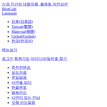
신과 인간의 대합작품, 월명동 자연성전
Blog
Cafe
Language
日本(日本語)
Taiwan(繁體)
Malaysia(簡體)
Global(English)
한국(한국어)
메뉴보기
로그인
회원가입
아이디/비밀번호 찾기
추천컨텐츠
보도자료
주일말씀
사연을 담다
한줄멘토
말씀카드
사연이 있는 만남
갓잼 카드칼럼