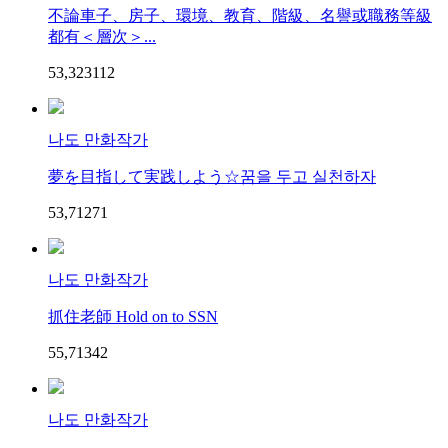
不論車子、房子、環境、教育、階級、名譽或職務等級
都有＜層次＞...
53,323
11
2
나도 만화작가
夢を目指して実践しよう☆꿈을 두고 실천하자
53,712
7
1
나도 만화작가
抓住老師 Hold on to SSN
55,713
4
2
나도 만화작가