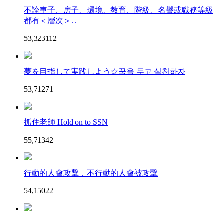
不論車子、房子、環境、教育、階級、名譽或職務等級
都有＜層次＞...
53,323
11
2
夢を目指して実践しよう☆꿈을 두고 실천하자
53,712
7
1
抓住老師 Hold on to SSN
55,713
4
2
行動的人會攻擊，不行動的人會被攻擊
54,150
2
2