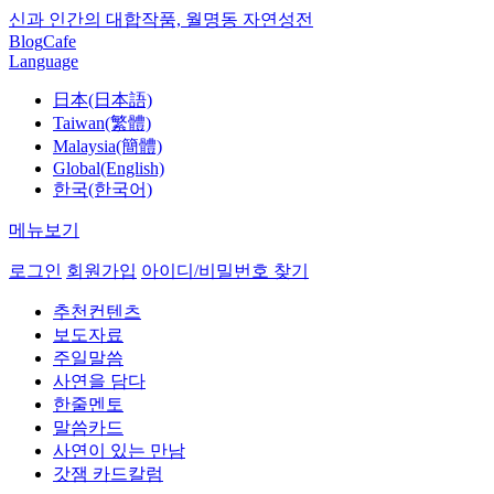
신과 인간의 대합작품, 월명동 자연성전
Blog
Cafe
Language
日本(日本語)
Taiwan(繁體)
Malaysia(簡體)
Global(English)
한국(한국어)
메뉴보기
로그인
회원가입
아이디/비밀번호 찾기
추천컨텐츠
보도자료
주일말씀
사연을 담다
한줄멘토
말씀카드
사연이 있는 만남
갓잼 카드칼럼