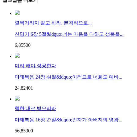
설교말씀 더보기
깔짝거리지 말고 하라. 본격적으로...
신명기 6장 5절&ldquo;너는 마음을 다하고 성품을...
6,855
0
0
미리 해야 성공한다
마태복음 24장 44절&ldquo;이러므로 너희도 예비...
24,824
0
1
행한 대로 받으리라
마태복음 16장 27절&ldquo;인자가 아버지의 영광...
56,853
0
0