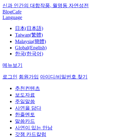
신과 인간의 대합작품, 월명동 자연성전
Blog
Cafe
Language
日本(日本語)
Taiwan(繁體)
Malaysia(簡體)
Global(English)
한국(한국어)
메뉴보기
로그인
회원가입
아이디/비밀번호 찾기
추천컨텐츠
보도자료
주일말씀
사연을 담다
한줄멘토
말씀카드
사연이 있는 만남
갓잼 카드칼럼