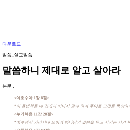
다운로드
말씀_설교말씀
말씀하니 제대로 알고 살아라
본문
.
<여호수아 1장 8절>
“이 율법책을 네 입에서 떠나지 말게 하며 주야로 그것을 묵상하
<누가복음 11장 28절>
“예수께서 가라사대 오히려 하나님의 말씀을 듣고 지키는 자가 