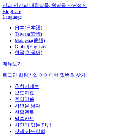
신과 인간의 대합작품, 월명동 자연성전
Blog
Cafe
Language
日本(日本語)
Taiwan(繁體)
Malaysia(簡體)
Global(English)
한국(한국어)
메뉴보기
로그인
회원가입
아이디/비밀번호 찾기
추천컨텐츠
보도자료
주일말씀
사연을 담다
한줄멘토
말씀카드
사연이 있는 만남
갓잼 카드칼럼