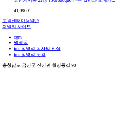
요한계시록 22장 13절&ldquo;나는 알파와 오메가...
41,096
0
1
고객센터
이용약관
패밀리 사이트
cgm
월명동
jms 정명석 목사의 진실
jms 정명석 닷컴
충청남도 금산군 진산면 월명동길 90