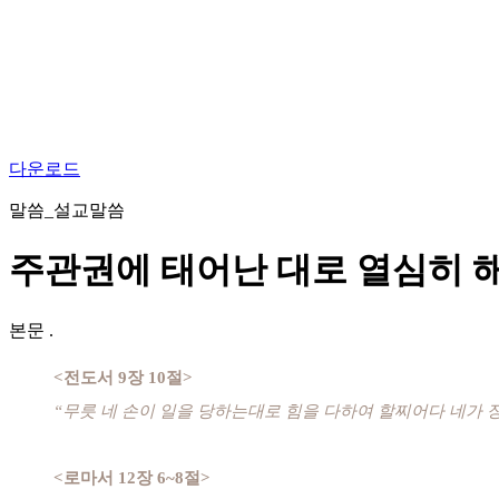
다운로드
말씀_설교말씀
주관권에 태어난 대로 열심히 
본문
.
<전도서 9장 10절>
“무릇 네 손이 일을 당하는대로 힘을 다하여 할찌어다 네가 
<로마서 12장 6~8절>