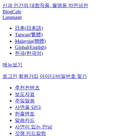
신과 인간의 대합작품, 월명동 자연성전
Blog
Cafe
Language
日本(日本語)
Taiwan(繁體)
Malaysia(簡體)
Global(English)
한국(한국어)
메뉴보기
로그인
회원가입
아이디/비밀번호 찾기
추천컨텐츠
보도자료
주일말씀
사연을 담다
한줄멘토
말씀카드
사연이 있는 만남
갓잼 카드칼럼