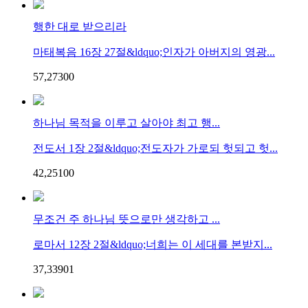
행한 대로 받으리라
마태복음 16장 27절&ldquo;인자가 아버지의 영광...
57,273
0
0
하나님 목적을 이루고 살아야 최고 행...
전도서 1장 2절&ldquo;전도자가 가로되 헛되고 헛...
42,251
0
0
무조건 주 하나님 뜻으로만 생각하고 ...
로마서 12장 2절&ldquo;너희는 이 세대를 본받지...
37,339
0
1