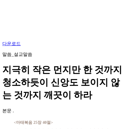
다운로드
말씀_설교말씀
지극히 작은 먼지만 한 것까지
청소하듯이 신앙도 보이지 않
는 것까지 깨끗이 하라
본문
.
<마태복음 25장 40절>