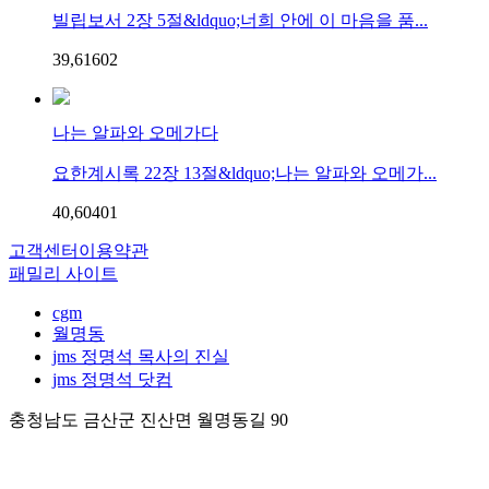
빌립보서 2장 5절&ldquo;너희 안에 이 마음을 품...
39,616
0
2
나는 알파와 오메가다
요한계시록 22장 13절&ldquo;나는 알파와 오메가...
40,604
0
1
고객센터
이용약관
패밀리 사이트
cgm
월명동
jms 정명석 목사의 진실
jms 정명석 닷컴
충청남도 금산군 진산면 월명동길 90