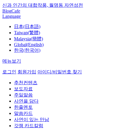
신과 인간의 대합작품, 월명동 자연성전
Blog
Cafe
Language
日本(日本語)
Taiwan(繁體)
Malaysia(簡體)
Global(English)
한국(한국어)
메뉴보기
로그인
회원가입
아이디/비밀번호 찾기
추천컨텐츠
보도자료
주일말씀
사연을 담다
한줄멘토
말씀카드
사연이 있는 만남
갓잼 카드칼럼