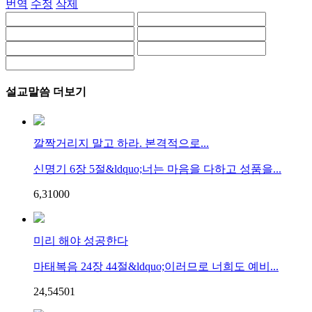
번역
수정
삭제
설교말씀 더보기
깔짝거리지 말고 하라. 본격적으로...
신명기 6장 5절&ldquo;너는 마음을 다하고 성품을...
6,310
0
0
미리 해야 성공한다
마태복음 24장 44절&ldquo;이러므로 너희도 예비...
24,545
0
1