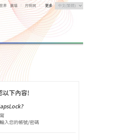
|
|
世界
廣場
月明洞
更多