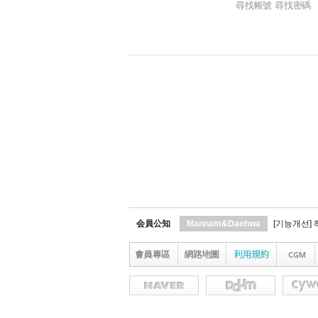
尋找帳號 尋找密碼
会員公知
Mannam&Daehwa
[기능개선]