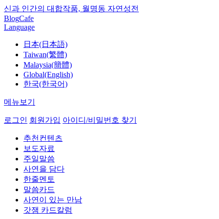
신과 인간의 대합작품, 월명동 자연성전
Blog
Cafe
Language
日本(日本語)
Taiwan(繁體)
Malaysia(簡體)
Global(English)
한국(한국어)
메뉴보기
로그인
회원가입
아이디/비밀번호 찾기
추천컨텐츠
보도자료
주일말씀
사연을 담다
한줄멘토
말씀카드
사연이 있는 만남
갓잼 카드칼럼