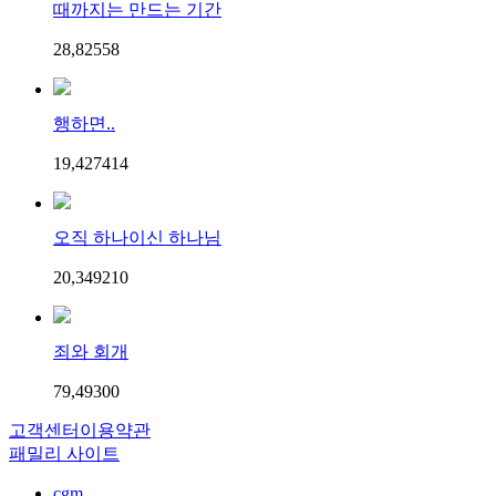
때까지는 만드는 기간
28,825
5
8
행하면..
19,427
4
14
오직 하나이신 하나님
20,349
2
10
죄와 회개
79,493
0
0
고객센터
이용약관
패밀리 사이트
cgm