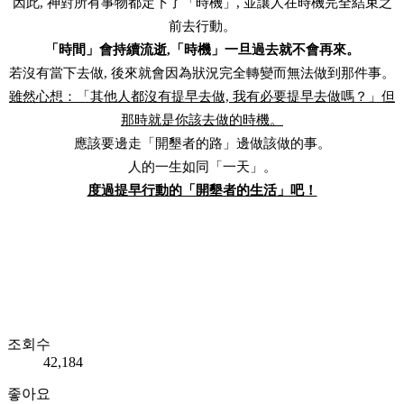
因此, 神對所有事物都定下了「時機」, 並讓人在時機完全結束之
前去行動。
「時間」會持續流逝,「時機」一旦過去就不會再來。
若沒有當下去做, 後來就會因為狀況完全轉變而無法做到那件事。
雖然心想：「其他人都沒有提早去做, 我有必要提早去做嗎？」但
那時就是你該去做的時機。
應該要邊走「開墾者的路」邊做該做的事。
人的一生如同「一天」。
度過提早行動的「開墾者的生活」吧！
조회수
42,184
좋아요