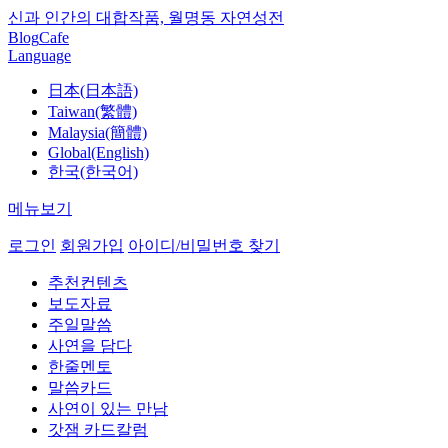
신과 인간의 대합작품, 월명동 자연성전
Blog
Cafe
Language
日本(日本語)
Taiwan(繁體)
Malaysia(簡體)
Global(English)
한국(한국어)
메뉴보기
로그인
회원가입
아이디/비밀번호 찾기
추천컨텐츠
보도자료
주일말씀
사연을 담다
한줄멘토
말씀카드
사연이 있는 만남
갓잼 카드칼럼