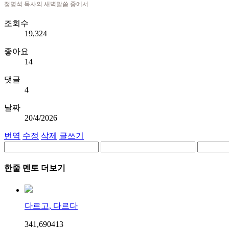
정명석 목사의 새벽말씀 중에서
조회수
19,324
좋아요
14
댓글
4
날짜
20/4/2026
번역
수정
삭제
글쓰기
한줄 멘토 더보기
다르고, 다르다
341,690
4
13