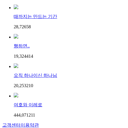
때까지는 만드는 기간
28,726
5
8
행하면..
19,324
4
14
오직 하나이신 하나님
20,253
2
10
여호와 이레로
444,071
2
11
고객센터
이용약관