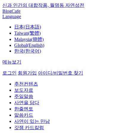
신과 인간의 대합작품, 월명동 자연성전
Blog
Cafe
Language
日本(日本語)
Taiwan(繁體)
Malaysia(簡體)
Global(English)
한국(한국어)
메뉴보기
로그인
회원가입
아이디/비밀번호 찾기
추천컨텐츠
보도자료
주일말씀
사연을 담다
한줄멘토
말씀카드
사연이 있는 만남
갓잼 카드칼럼