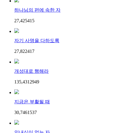
하나님의 편에 속한 자
27,425
4
15
자기 사명을 다하도록
27,822
4
17
개성대로 행해라
135,431
29
49
지금은 부활될 때
30,746
15
37
인내심이 없는 자