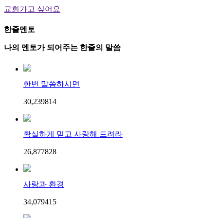
교회가고 싶어요
한줄멘토
나의 멘토가 되어주는 한줄의 말씀
한번 말씀하시면
30,239
8
14
확실하게 믿고 사랑해 드려라
26,877
8
28
사랑과 환경
34,079
4
15