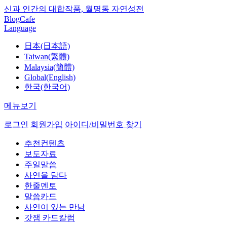
신과 인간의 대합작품, 월명동 자연성전
Blog
Cafe
Language
日本(日本語)
Taiwan(繁體)
Malaysia(簡體)
Global(English)
한국(한국어)
메뉴보기
로그인
회원가입
아이디/비밀번호 찾기
추천컨텐츠
보도자료
주일말씀
사연을 담다
한줄멘토
말씀카드
사연이 있는 만남
갓잼 카드칼럼