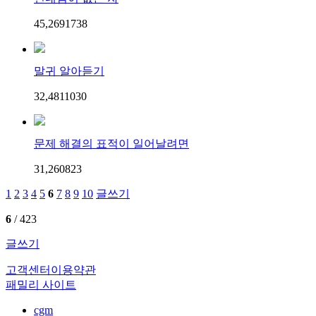
45,269
17
38
말귀 알아듣기
32,481
10
30
문제 해결의 표적이 일어날려면
31,260
8
23
1
2
3
4
5
6
7
8
9
10
글쓰기
6
/ 423
글쓰기
고객센터
이용약관
패밀리 사이트
cgm