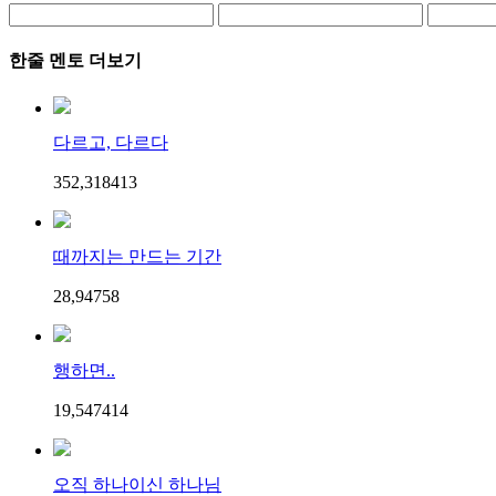
한줄 멘토 더보기
다르고, 다르다
352,318
4
13
때까지는 만드는 기간
28,947
5
8
행하면..
19,547
4
14
오직 하나이신 하나님