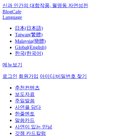
신과 인간의 대합작품, 월명동 자연성전
Blog
Cafe
Language
日本(日本語)
Taiwan(繁體)
Malaysia(簡體)
Global(English)
한국(한국어)
메뉴보기
로그인
회원가입
아이디/비밀번호 찾기
추천컨텐츠
보도자료
주일말씀
사연을 담다
한줄멘토
말씀카드
사연이 있는 만남
갓잼 카드칼럼