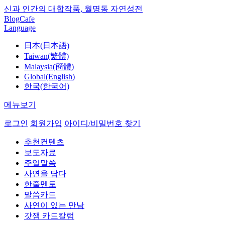
신과 인간의 대합작품, 월명동 자연성전
Blog
Cafe
Language
日本(日本語)
Taiwan(繁體)
Malaysia(簡體)
Global(English)
한국(한국어)
메뉴보기
로그인
회원가입
아이디/비밀번호 찾기
추천컨텐츠
보도자료
주일말씀
사연을 담다
한줄멘토
말씀카드
사연이 있는 만남
갓잼 카드칼럼