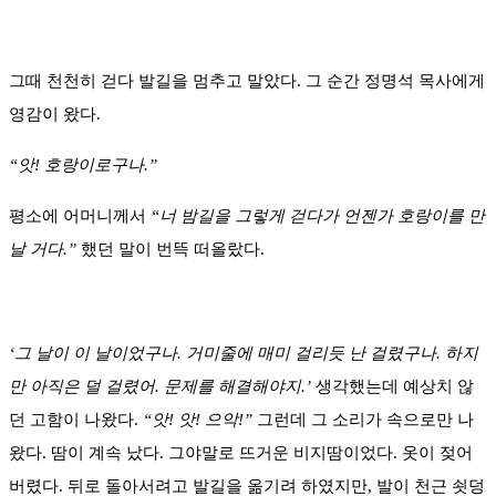
그때 천천히 걷다 발길을 멈추고 말았다. 그 순간 정명석 목사에게
영감이 왔다.
“앗! 호랑이로구나.”
평소에 어머니께서
“너 밤길을 그렇게 걷다가 언젠가 호랑이를 만
날 거다.”
했던 말이 번뜩 떠올랐다.
‘그 날이 이 날이었구나. 거미줄에 매미 걸리듯 난 걸렸구나. 하지
만 아직은 덜 걸렸어. 문제를 해결해야지.’
생각했는데 예상치 않
던 고함이 나왔다.
“앗! 앗! 으악!”
그런데 그 소리가 속으로만 나
왔다. 땀이 계속 났다. 그야말로 뜨거운 비지땀이었다. 옷이 젖어
버렸다. 뒤로 돌아서려고 발길을 옮기려 하였지만, 발이 천근 쇳덩