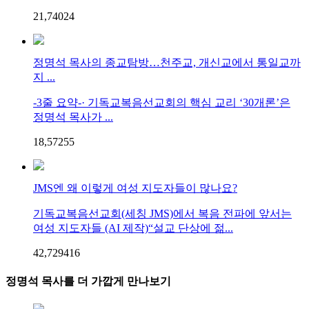
21,740
2
4
정명석 목사의 종교탐방…천주교, 개신교에서 통일교까
지 ...
-3줄 요약-· 기독교복음선교회의 핵심 교리 ‘30개론’은
정명석 목사가 ...
18,572
5
5
JMS엔 왜 이렇게 여성 지도자들이 많나요?
기독교복음선교회(세칭 JMS)에서 복음 전파에 앞서는
여성 지도자들 (AI 제작)“설교 단상에 젊...
42,729
4
16
정명석 목사를 더 가깝게 만나보기