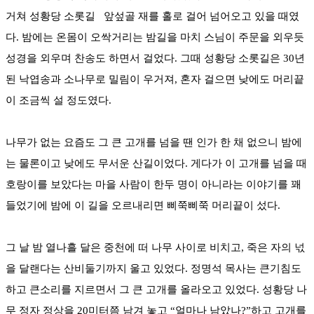
거쳐 성황당 소롯길 앞섶골 재를 홀로 걸어 넘어오고 있을 때였
다. 밤에는 온몸이 오싹거리는 밤길을 마치 스님이 주문을 외우듯
성경을 외우며 찬송도 하면서 걸었다. 그때 성황당 소롯길은 30년
된 낙엽송과 소나무로 밀림이 우거져, 혼자 걸으면 낮에도 머리끝
이 조금씩 설 정도였다.
나무가 없는 요즘도 그 큰 고개를 넘을 땐 인가 한 채 없으니 밤에
는 물론이고 낮에도 무서운 산길이었다. 게다가 이 고개를 넘을 때
호랑이를 보았다는 마을 사람이 한두 명이 아니라는 이야기를 꽤
들었기에 밤에 이 길을 오르내리면 삐쭉삐쭉 머리끝이 섰다.
그 날 밤 열나흘 달은 중천에 떠 나무 사이로 비치고, 죽은 자의 넋
을 달랜다는 산비둘기까지 울고 있었다. 정명석 목사는 큰기침도
하고 큰소리를 지르면서 그 큰 고개를 올라오고 있었다. 성황당 나
무 정자 정상을 20미터쯤 남겨 놓고 “얼마나 남았나?”하고 고개를