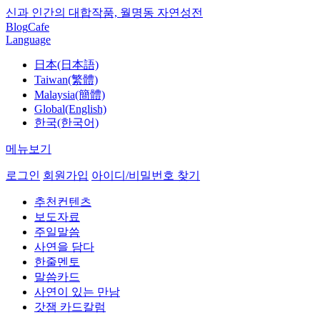
신과 인간의 대합작품, 월명동 자연성전
Blog
Cafe
Language
日本(日本語)
Taiwan(繁體)
Malaysia(簡體)
Global(English)
한국(한국어)
메뉴보기
로그인
회원가입
아이디/비밀번호 찾기
추천컨텐츠
보도자료
주일말씀
사연을 담다
한줄멘토
말씀카드
사연이 있는 만남
갓잼 카드칼럼