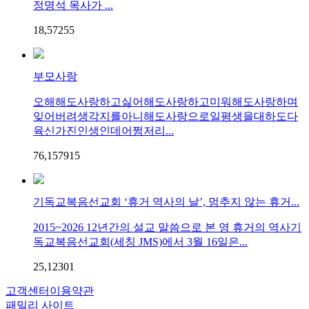
정명석 목사가 ...
18,572
5
5
부모사랑
오해해도사랑하고싫어해도사랑하고미워해도사랑하며
잊어버려생각지를아니해도사랑으로일평생을대하도다
육신가진인생인데어쩜저리...
76,157
9
15
기독교복음선교회 ‘휴거 역사의 날’, 멈추지 않는 휴거...
2015~2026 12년간의 설교 말씀으로 본 영 휴거의 역사기
독교복음선교회(세칭 JMS)에서 3월 16일은...
25,123
0
1
고객센터
이용약관
패밀리 사이트