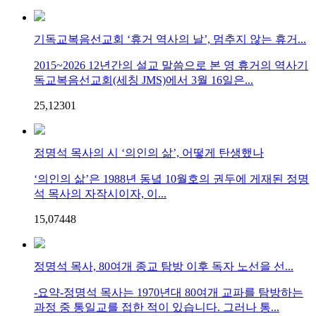
기독교복음선교회 ‘휴거 역사의 날’, 멈추지 않는 휴거...
2015~2026 12년간의 설교 말씀으로 본 영 휴거의 역사기
독교복음선교회(세칭 JMS)에서 3월 16일은...
25,123
0
1
정명석 목사의 시 ‘의인의 삶’, 어떻게 탄생했나
‘의인의 삶’은 1988년 동녘 10월호의 권두에 게재된 정명
석 목사의 자작시이자, 이...
15,074
4
8
정명석 목사, 80여개 종교 탐방 이후 독자 노선을 선...
-요약-정명석 목사는 1970년대 80여개 교파를 탐방하는
과정 중 통일교를 접한 적이 있습니다. 그러나 통...