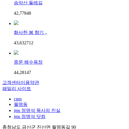
송악산 둘레길
42,778
4
8
화사한 봄 향기 ,,
43,632
7
12
중문 해수욕장
44,281
4
7
고객센터
이용약관
패밀리 사이트
cgm
월명동
jms 정명석 목사의 진실
jms 정명석 닷컴
충청남도 금산군 진산면 월명동길 90