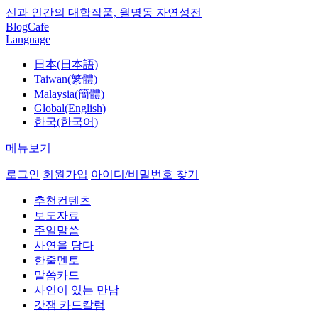
신과 인간의 대합작품, 월명동 자연성전
Blog
Cafe
Language
日本(日本語)
Taiwan(繁體)
Malaysia(簡體)
Global(English)
한국(한국어)
메뉴보기
로그인
회원가입
아이디/비밀번호 찾기
추천컨텐츠
보도자료
주일말씀
사연을 담다
한줄멘토
말씀카드
사연이 있는 만남
갓잼 카드칼럼