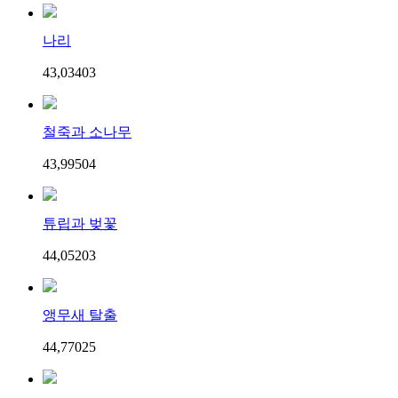
나리
43,034
0
3
철죽과 소나무
43,995
0
4
튜립과 벚꽃
44,052
0
3
앵무새 탈출
44,770
2
5