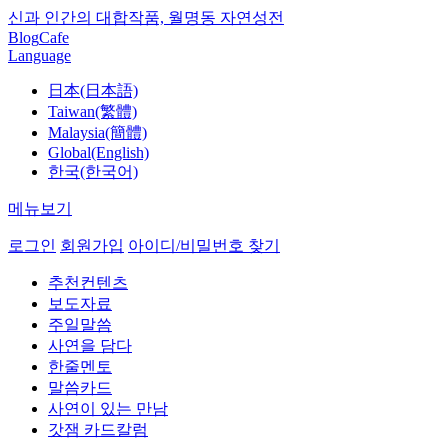
신과 인간의 대합작품, 월명동 자연성전
Blog
Cafe
Language
日本(日本語)
Taiwan(繁體)
Malaysia(簡體)
Global(English)
한국(한국어)
메뉴보기
로그인
회원가입
아이디/비밀번호 찾기
추천컨텐츠
보도자료
주일말씀
사연을 담다
한줄멘토
말씀카드
사연이 있는 만남
갓잼 카드칼럼