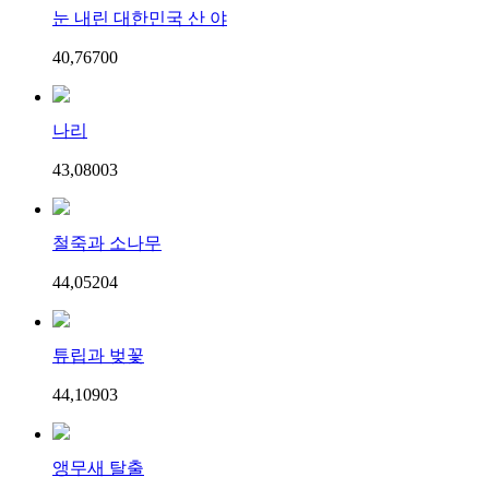
눈 내린 대한민국 산 야
40,767
0
0
나리
43,080
0
3
철죽과 소나무
44,052
0
4
튜립과 벚꽃
44,109
0
3
앵무새 탈출