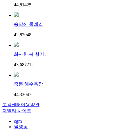
44,814
2
5
송악산 둘레길
42,820
4
8
화사한 봄 향기 ,,
43,687
7
12
중문 해수욕장
44,330
4
7
고객센터
이용약관
패밀리 사이트
cgm
월명동