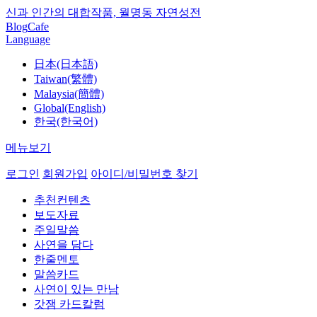
신과 인간의 대합작품, 월명동 자연성전
Blog
Cafe
Language
日本(日本語)
Taiwan(繁體)
Malaysia(簡體)
Global(English)
한국(한국어)
메뉴보기
로그인
회원가입
아이디/비밀번호 찾기
추천컨텐츠
보도자료
주일말씀
사연을 담다
한줄멘토
말씀카드
사연이 있는 만남
갓잼 카드칼럼