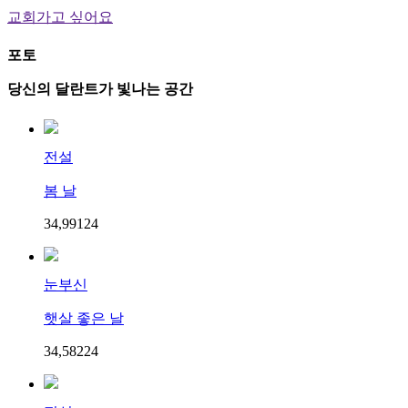
교회가고 싶어요
포토
당신의 달란트가 빛나는 공간
전설
봄 날
34,991
2
4
눈부신
햇살 좋은 날
34,582
2
4