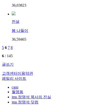
36,038
2
3
전설
봄 나들이
36,594
6
5
5
6
7
8
6
/ 145
글쓰기
고객센터
이용약관
패밀리 사이트
cgm
월명동
jms 정명석 목사의 진실
jms 정명석 닷컴