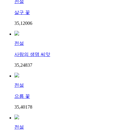
전설
살구 꽃
35,120
0
6
전설
사랑의 생명 씨앗
35,248
3
7
전설
으름 꽃
35,401
7
8
전설