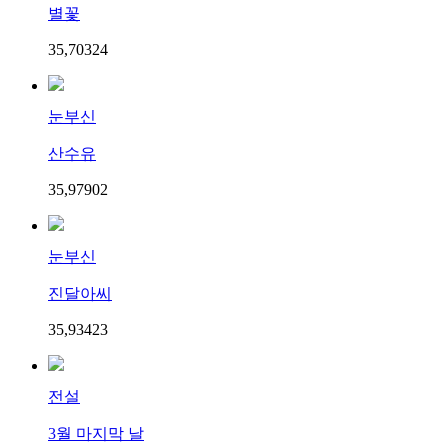
별꽃
35,703
2
4
눈부신
산수유
35,979
0
2
눈부신
진달아씨
35,934
2
3
전설
3월 마지막 날