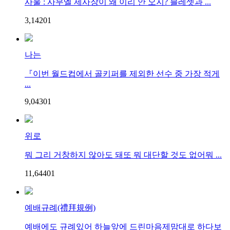
사울 : 사무엘 제사장이 왜 이리 안 오지? 블레셋과 ...
3,142
0
1
나는
『이번 월드컵에서 골키퍼를 제외한 선수 중 가장 적게
...
9,043
0
1
위로
뭐 그리 거창하지 않아도 돼또 뭐 대단할 것도 없어뭐 ...
11,644
0
1
예배규례(禮拜規例)
예배에도 규례있어 하늘앞에 드린마음제맘대로 하다보