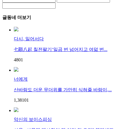
글동네 더보기
다시, 일어서다
七顚八起 칠전팔기‘일곱 번 넘어지고 여덟 번...
48
0
1
너에게
산바람도 더운 무더위를 가만히 식혀줄 바람이,...
1,381
0
1
악신의 보이스피싱