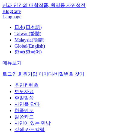
신과 인간의 대합작품, 월명동 자연성전
Blog
Cafe
Language
日本(日本語)
Taiwan(繁體)
Malaysia(簡體)
Global(English)
한국(한국어)
메뉴보기
로그인
회원가입
아이디/비밀번호 찾기
추천컨텐츠
보도자료
주일말씀
사연을 담다
한줄멘토
말씀카드
사연이 있는 만남
갓잼 카드칼럼