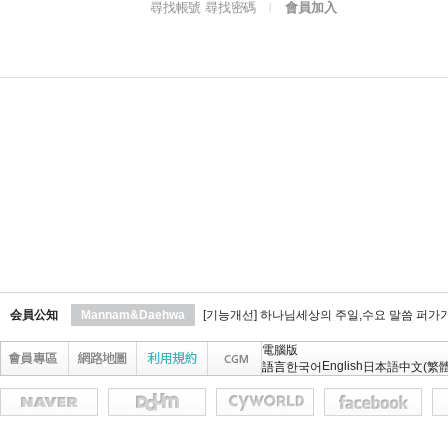
尋找帳號 尋找密碼
會員加入
l
会員公知
Mannam&Daehwa
[기능개선] 하나님세상의 주일,수요 말씀 퍼가
電腦版
English
語言
한국어
日本語
中文(繁體