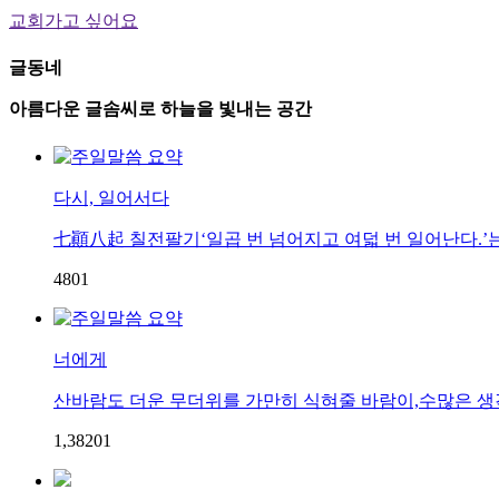
교회가고 싶어요
글동네
아름다운 글솜씨로 하늘을 빛내는 공간
다시, 일어서다
七顚八起 칠전팔기‘일곱 번 넘어지고 여덟 번 일어난다.’는 
48
0
1
너에게
산바람도 더운 무더위를 가만히 식혀줄 바람이,수많은 생각 
1,382
0
1