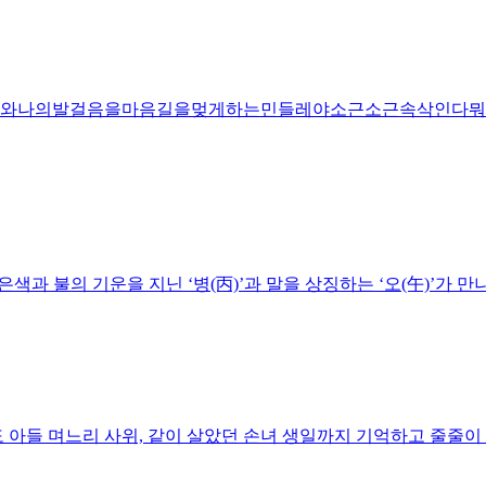
와나의발걸음을마음길을멎게하는민들레야소근소근속삭인다뭐
은색과 불의 기운을 지닌 ‘병(丙)’과 말을 상징하는 ‘오(午)’가 만나
도 아들 며느리 사위, 같이 살았던 손녀 생일까지 기억하고 줄줄이