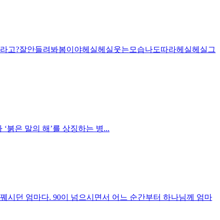
라고?잘안들려봐봄이야헤실헤실웃는모습나도따라헤실헤실그
 ‘붉은 말의 해’를 상징하는 병...
 꿰시던 엄마다. 90이 넘으시면서 어느 순간부터 하나님께 엄마