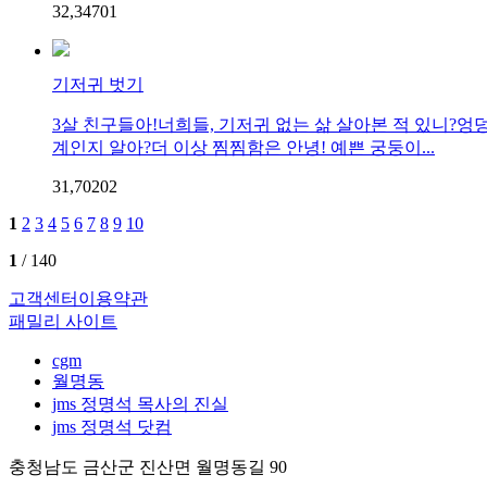
32,347
0
1
기저귀 벗기
3살 친구들아!너희들, 기저귀 없는 삶 살아본 적 있니?엉
계인지 알아?더 이상 찜찜함은 안녕! 예쁜 궁둥이...
31,702
0
2
1
2
3
4
5
6
7
8
9
10
1
/ 140
고객센터
이용약관
패밀리 사이트
cgm
월명동
jms 정명석 목사의 진실
jms 정명석 닷컴
충청남도 금산군 진산면 월명동길 90