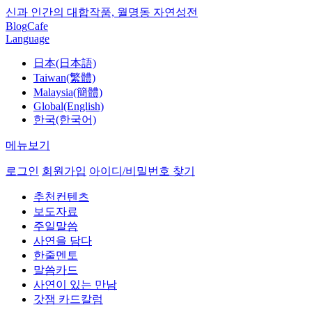
신과 인간의 대합작품, 월명동 자연성전
Blog
Cafe
Language
日本(日本語)
Taiwan(繁體)
Malaysia(簡體)
Global(English)
한국(한국어)
메뉴보기
로그인
회원가입
아이디/비밀번호 찾기
추천컨텐츠
보도자료
주일말씀
사연을 담다
한줄멘토
말씀카드
사연이 있는 만남
갓잼 카드칼럼