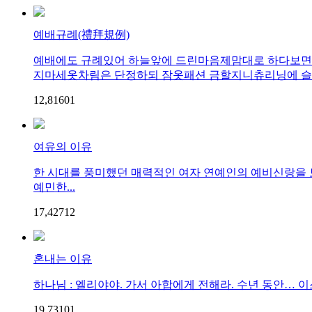
예배규례(禮拜規例)
예배에도 규례있어 하늘앞에 드린마음제맘대로 하다보면
지마세옷차림은 단정하되 잠옷패션 금할지니츄리닝에 슬리
12,816
0
1
여유의 이유
한 시대를 풍미했던 매력적인 여자 연예인의 예비신랑을 보
예민한...
17,427
1
2
혼내는 이유
하나님 : 엘리야야. 가서 아합에게 전해라. 수년 동안… 이
19,731
0
1