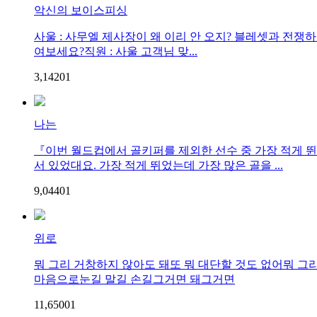
악신의 보이스피싱
사울 : 사무엘 제사장이 왜 이리 안 오지? 블레셋과 전쟁
여보세요?직원 : 사울 고객님 맞...
3,142
0
1
나는
『이번 월드컵에서 골키퍼를 제외한 선수 중 가장 적게 뛴
서 있었대요. 가장 적게 뛰었는데 가장 많은 골을 ...
9,044
0
1
위로
뭐 그리 거창하지 않아도 돼또 뭐 대단할 것도 없어뭐 그
마음으로눈길 말길 손길그거면 돼그거면
11,650
0
1