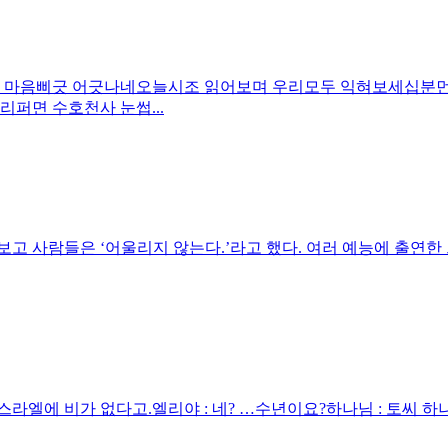
 마음삐긋 어긋나네오늘시조 읽어보며 우리모두 익혀보세십분먼
퍼면 수호천사 눈썹...
고 사람들은 ‘어울리지 않는다.’라고 했다. 여러 예능에 출연한 
스라엘에 비가 없다고.엘리야 : 네? …수년이요?하나님 : 토씨 하나