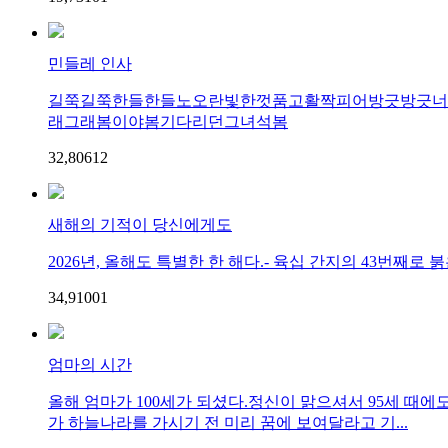
민들레 인사
길쭉길쭉한들한들노오란빛한껏품고활짝피어방긋방긋너
래그래봄이야봄기다리던그녀석봄
32,806
1
2
새해의 기적이 당신에게도
2026년, 올해도 특별한 한 해다.- 육십 간지의 43번째로 붉
34,910
0
1
엄마의 시간
올해 엄마가 100세가 되셨다.정신이 맑으셔서 95세 때에
가 하늘나라를 가시기 전 미리 꿈에 보여달라고 기...