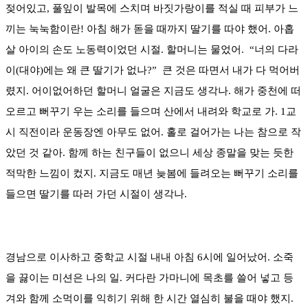
젖어있고, 풀잎이 발목에 스치며 바짓가랑이를 적실 때 피부가 느
끼는 눅눅함이란! 아침 해가 돋을 때까지 딸기를 따야 했어. 아홉
살 아이의 손도 노동력이었던 시절. 할머니는 물었어.
“너의 다라
이(대야)에는 왜 큰 딸기가 없나?”
큰 것은 따면서 내가 다 먹어버
렸지. 어이없어하던 할머니 얼굴은 지금도 생각나. 해가 중천에 떠
오르고 뻐꾸기 우는 소리를 들으며 산에서 내려와 학교로 가. 1교
시 직전이라 운동장엔 아무도 없어. 홀로 걸어가는 나는 참으로 작
았던 것 같아. 함께 하는 친구들이 없으니 세상 종말을 맞는 듯한
적막한 느낌이 컸지. 지금도 매년 늦봄에 들려오는 뻐꾸기 소리를
들으면 딸기를 따러 가던 시절이 생각나.
경남으로 이사하고 중학교 시절 내내 아침 6시에 일어났어. 소죽
을 끓이는 미션은 나의 일. 커다란 가마니에 목초를 쓸어 넣고 등
겨와 함께 소먹이를 익히기 위해 한 시간 열심히 불을 때야 했지.