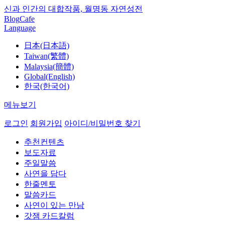
신과 인간의 대합작품, 월명동 자연성전
Blog
Cafe
Language
日本(日本語)
Taiwan(繁體)
Malaysia(簡體)
Global(English)
한국(한국어)
메뉴보기
로그인
회원가입
아이디/비밀번호 찾기
추천컨텐츠
보도자료
주일말씀
사연을 담다
한줄멘토
말씀카드
사연이 있는 만남
갓잼 카드칼럼