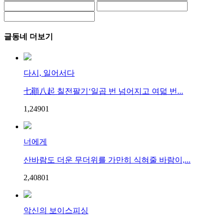
글동네 더보기
다시, 일어서다
七顚八起 칠전팔기‘일곱 번 넘어지고 여덟 번...
1,249
0
1
너에게
산바람도 더운 무더위를 가만히 식혀줄 바람이,...
2,408
0
1
악신의 보이스피싱