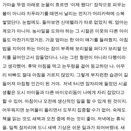
가마솥 뚜껑 아래로 눈물이 흐르면 ‘이제 됐다!’ 장작으로 피우는
불이 아니라 지푸라기를 때면서 날리는 먼지가 머리카락에 소복
쌓였단다. 눈썹에도. 돌아보면 신데렐라가 따로 없었지 뭐. 엄마는
계모가 아니야. 농사일을 도와야 하는 그 시절은 이웃의 다른 아이
들도 마찬가지였거든. 가끔 엄마는 한 아이 얘기를 들려줬지. 아침
밥을 지어야 하는 아이는 잠이 부족해 보리쌀을 퍼다가 보리쌀 단
지를 끌어안고서 잠들었다나. 나는 그런 형편이 아니라 다행이라
고 생각했어. 후딱 아침을 먹고 논두렁을 걸어 등교하던 나. 아무
리 바빠도 절대 아침을 거르지 않았지. 그렇게 부지런한 습관이 길
들어져 아침형 인간이 된 거야.
저녁 9시면 잠자리에 들었던 시골
생활은 도시 아이들과 다른 바이오리듬이 나에게 자리 잡았다고
할 수 있어. 아침이나 오전에 생산적인 일을 할 수 있게 된 것이지.
어두워지면 눈꺼풀이 풀리면서 도무지 집중할 수가 없어. 숙제도
책을 읽는 것도 새벽과 오전 중에 하는 것이 좋아. 저녁에는 휴식
을. 일찍 잠자리에 드니 새벽 기상은 쉬운 일과가 되어버렸네. 새