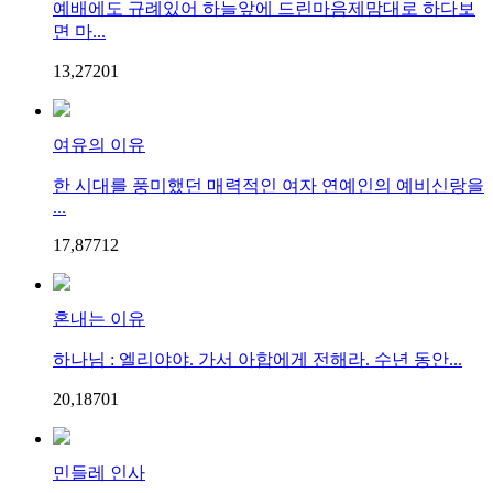
예배에도 규례있어 하늘앞에 드린마음제맘대로 하다보
면 마...
13,272
0
1
여유의 이유
한 시대를 풍미했던 매력적인 여자 연예인의 예비신랑을
...
17,877
1
2
혼내는 이유
하나님 : 엘리야야. 가서 아합에게 전해라. 수년 동안...
20,187
0
1
민들레 인사