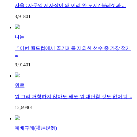
사울 : 사무엘 제사장이 왜 이리 안 오지? 블레셋과 ...
3,918
0
1
나는
『이번 월드컵에서 골키퍼를 제외한 선수 중 가장 적게
...
9,914
0
1
위로
뭐 그리 거창하지 않아도 돼또 뭐 대단할 것도 없어뭐 ...
12,699
0
1
예배규례(禮拜規例)