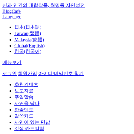
신과 인간의 대합작품, 월명동 자연성전
Blog
Cafe
Language
日本(日本語)
Taiwan(繁體)
Malaysia(簡體)
Global(English)
한국(한국어)
메뉴보기
로그인
회원가입
아이디/비밀번호 찾기
추천컨텐츠
보도자료
주일말씀
사연을 담다
한줄멘토
말씀카드
사연이 있는 만남
갓잼 카드칼럼