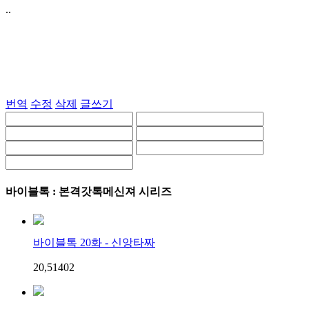
..
번역
수정
삭제
글쓰기
바이블톡 : 본격갓톡메신져 시리즈
바이블톡 20화 - 신앙타짜
20,514
0
2