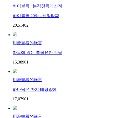
바이블톡 : 본격갓톡메신져
바이블톡 20화 - 신앙타짜
20,514
0
2
用漫畫看的箴言
마음에 있는 불필요한 것을
15,389
0
1
用漫畫看的箴言
하나님은 마치 태평양에
17,079
0
1
用漫畫看的箴言