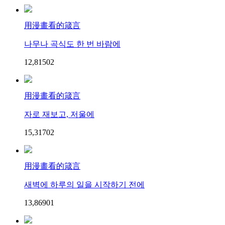
用漫畫看的箴言
나무나 곡식도 한 번 바람에
12,815
0
2
用漫畫看的箴言
자로 재보고, 저울에
15,317
0
2
用漫畫看的箴言
새벽에 하루의 일을 시작하기 전에
13,869
0
1