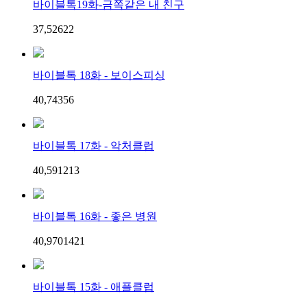
바이블톡19화-금쪽같은 내 친구
37,526
2
2
바이블톡 18화 - 보이스피싱
40,743
5
6
바이블톡 17화 - 악처클럽
40,591
2
13
바이블톡 16화 - 좋은 병원
40,970
14
21
바이블톡 15화 - 애플클럽