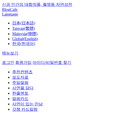
신과 인간의 대합작품, 월명동 자연성전
Blog
Cafe
Language
日本(日本語)
Taiwan(繁體)
Malaysia(簡體)
Global(English)
한국(한국어)
메뉴보기
로그인
회원가입
아이디/비밀번호 찾기
추천컨텐츠
보도자료
주일말씀
사연을 담다
한줄멘토
말씀카드
사연이 있는 만남
갓잼 카드칼럼