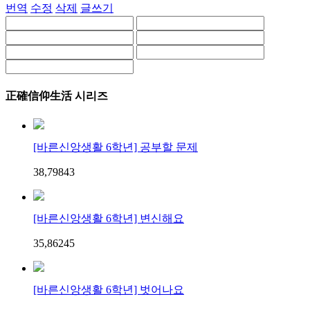
번역
수정
삭제
글쓰기
正確信仰生活 시리즈
[바른신앙생활 6학년] 공부할 문제
38,798
4
3
[바른신앙생활 6학년] 변신해요
35,862
4
5
[바른신앙생활 6학년] 벗어나요