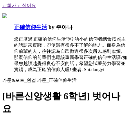
교회가고 싶어요
正確信仰生活
by 주아나
您正度過'正確的信仰生活'嗎? 幼小的信仰者總會按照主
的話語來實踐，即使還有很多不了解的地方。而身為信
仰前輩的人，往往認為自己做過很多次所以感到厭煩。
那麼信仰的前輩們也應該重新學習正確的信仰生活囉?如
果您越讀越覺得良心不安的話，希望您試著努力學習並
實踐，成為正確的信仰人喔! 畫者: Shi-dongyi
카툰&포토_완결 카툰_正確信仰生活
[바른신앙생활 6학년] 벗어나
요