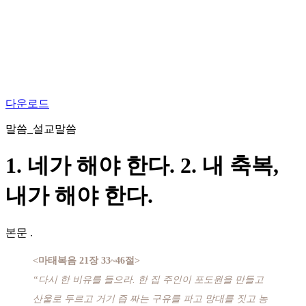
다운로드
말씀_설교말씀
1. 네가 해야 한다. 2. 내 축복,
내가 해야 한다.
본문
.
<마태복음 21장 33~46절>
“다시 한 비유를 들으라. 한 집 주인이 포도원을 만들고
산울로 두르고 거기 즙 짜는 구유를 파고 망대를 짓고 농