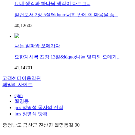
1. 네 생각과 하나님 생각이 다르고...
빌립보서 2장 5절&ldquo;너희 안에 이 마음을 품...
40,126
0
2
나는 알파와 오메가다
요한계시록 22장 13절&ldquo;나는 알파와 오메가...
41,147
0
1
고객센터
이용약관
패밀리 사이트
cgm
월명동
jms 정명석 목사의 진실
jms 정명석 닷컴
충청남도 금산군 진산면 월명동길 90