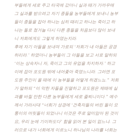
부들에게 세로 주고 타국에 갔더니 실과 때가 가까우매
그 실과를 받으려고 자기 종들을 농부들에게 보내니 농부
들이 종들을 잡아 하나는 심히 때리고 하나는 죽이고 하
나는 돌로 쳤거늘 다시 다른 종들을 처음보다 많이 보내
니 저희에게도 그렇게 하였는지라.
후에 자기 아들을 보내며 가로되 ‘저희가 내 아들은 공경
하리라.’ 하였더니 농부들이 그 아들을 보고 서로 말하되
‘이는 상속자니 자, 죽이고 그의 유업을 차지하자.’ 하고
이에 잡아 포도원 밖에 내어좇아 죽였느니라. 그러면 포
도원 주인이 올 때에 이 농부들을 어떻게 하겠느뇨.” 저희
가 말하되 “이 악한 자들을 진멸하고 포도원은 제때에 실
과를 바칠 만한 다른 농부들에게 세로 줄찌니이다.” 예수
께서 가라사대 “너희가 성경에 ‘건축자들의 버린 돌이 모
퉁이의 머릿돌이 되었나니 이것은 주로 말미암아 된 것이
요, 우리 눈에 기이하도다’ 함을 읽어 본 일이 없느냐. 그
러므로 내가 너희에게 이르노니 하나님의 나라를 너희는