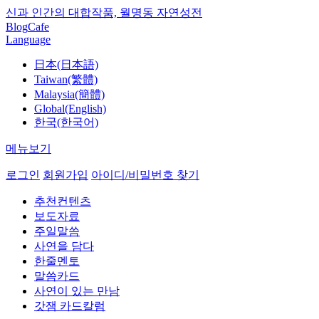
신과 인간의 대합작품, 월명동 자연성전
Blog
Cafe
Language
日本(日本語)
Taiwan(繁體)
Malaysia(簡體)
Global(English)
한국(한국어)
메뉴보기
로그인
회원가입
아이디/비밀번호 찾기
추천컨텐츠
보도자료
주일말씀
사연을 담다
한줄멘토
말씀카드
사연이 있는 만남
갓잼 카드칼럼