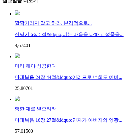
설교말씀 더보기
깔짝거리지 말고 하라. 본격적으로...
신명기 6장 5절&ldquo;너는 마음을 다하고 성품을...
9,674
0
1
미리 해야 성공한다
마태복음 24장 44절&ldquo;이러므로 너희도 예비...
25,807
0
1
행한 대로 받으리라
마태복음 16장 27절&ldquo;인자가 아버지의 영광...
57,015
0
0