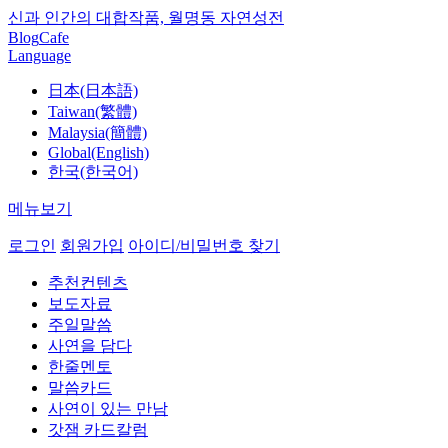
신과 인간의 대합작품, 월명동 자연성전
Blog
Cafe
Language
日本(日本語)
Taiwan(繁體)
Malaysia(簡體)
Global(English)
한국(한국어)
메뉴보기
로그인
회원가입
아이디/비밀번호 찾기
추천컨텐츠
보도자료
주일말씀
사연을 담다
한줄멘토
말씀카드
사연이 있는 만남
갓잼 카드칼럼