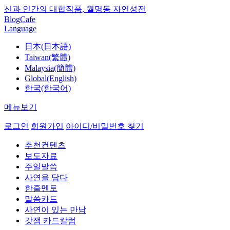
신과 인간의 대합작품, 월명동 자연성전
Blog
Cafe
Language
日本(日本語)
Taiwan(繁體)
Malaysia(簡體)
Global(English)
한국(한국어)
메뉴보기
로그인
회원가입
아이디/비밀번호 찾기
추천컨텐츠
보도자료
주일말씀
사연을 담다
한줄멘토
말씀카드
사연이 있는 만남
갓잼 카드칼럼