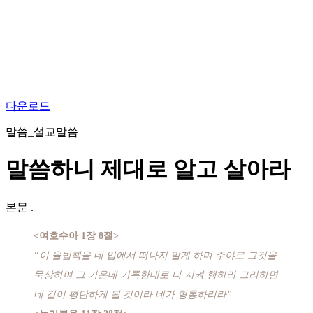
다운로드
말씀_설교말씀
말씀하니 제대로 알고 살아라
본문
.
<여호수아 1장 8절>
“이 율법책을 네 입에서 떠나지 말게 하며 주야로 그것을
묵상하여 그 가운데 기록한대로 다 지켜 행하라 그리하면
네 길이 평탄하게 될 것이라 네가 형통하리라”