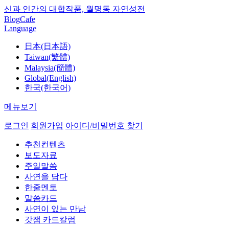
신과 인간의 대합작품, 월명동 자연성전
Blog
Cafe
Language
日本(日本語)
Taiwan(繁體)
Malaysia(簡體)
Global(English)
한국(한국어)
메뉴보기
로그인
회원가입
아이디/비밀번호 찾기
추천컨텐츠
보도자료
주일말씀
사연을 담다
한줄멘토
말씀카드
사연이 있는 만남
갓잼 카드칼럼