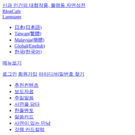
신과 인간의 대합작품, 월명동 자연성전
Blog
Cafe
Language
日本(日本語)
Taiwan(繁體)
Malaysia(簡體)
Global(English)
한국(한국어)
메뉴보기
로그인
회원가입
아이디/비밀번호 찾기
추천컨텐츠
보도자료
주일말씀
사연을 담다
한줄멘토
말씀카드
사연이 있는 만남
갓잼 카드칼럼