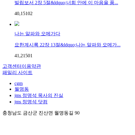
빌립보서 2장 5절&ldquo;너희 안에 이 마음을 품...
40,151
0
2
나는 알파와 오메가다
요한계시록 22장 13절&ldquo;나는 알파와 오메가...
41,215
0
1
고객센터
이용약관
패밀리 사이트
cgm
월명동
jms 정명석 목사의 진실
jms 정명석 닷컴
충청남도 금산군 진산면 월명동길 90