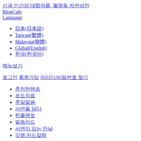
신과 인간의 대합작품, 월명동 자연성전
Blog
Cafe
Language
日本(日本語)
Taiwan(繁體)
Malaysia(簡體)
Global(English)
한국(한국어)
메뉴보기
로그인
회원가입
아이디/비밀번호 찾기
추천컨텐츠
보도자료
주일말씀
사연을 담다
한줄멘토
말씀카드
사연이 있는 만남
갓잼 카드칼럼