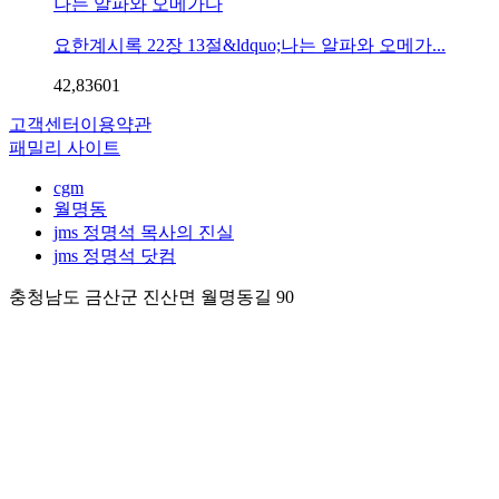
나는 알파와 오메가다
요한계시록 22장 13절&ldquo;나는 알파와 오메가...
42,836
0
1
고객센터
이용약관
패밀리 사이트
cgm
월명동
jms 정명석 목사의 진실
jms 정명석 닷컴
충청남도 금산군 진산면 월명동길 90