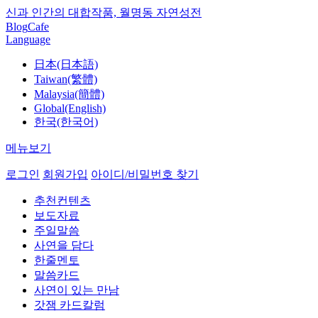
신과 인간의 대합작품, 월명동 자연성전
Blog
Cafe
Language
日本(日本語)
Taiwan(繁體)
Malaysia(簡體)
Global(English)
한국(한국어)
메뉴보기
로그인
회원가입
아이디/비밀번호 찾기
추천컨텐츠
보도자료
주일말씀
사연을 담다
한줄멘토
말씀카드
사연이 있는 만남
갓잼 카드칼럼