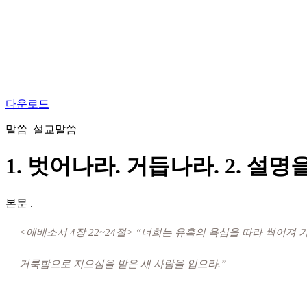
다운로드
말씀_설교말씀
1. 벗어나라. 거듭나라. 2. 설명
본문
.
<에베소서 4장 22~24절> “너희는 유혹의 욕심을 따라 썩어져
거룩함으로 지으심을 받은 새 사람을 입으라.”