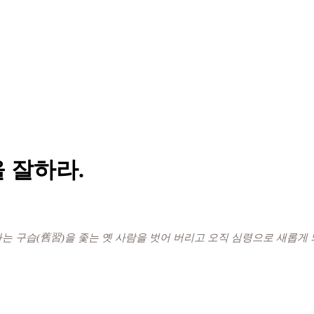
을 잘하라.
 가는 구습(舊習)을 좇는 옛 사람을 벗어 버리고 오직 심령으로 새롭게