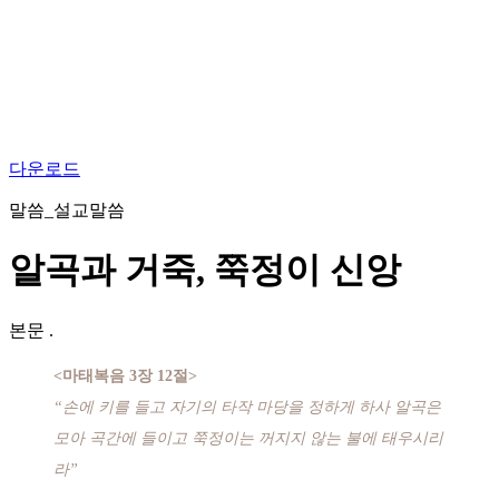
다운로드
말씀_설교말씀
알곡과 거죽, 쭉정이 신앙
본문
.
<마태복음 3장 12절>
“손에 키를 들고 자기의 타작 마당을 정하게 하사 알곡은
모아 곡간에 들이고 쭉정이는 꺼지지 않는 불에 태우시리
라”