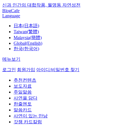
신과 인간의 대합작품, 월명동 자연성전
Blog
Cafe
Language
日本(日本語)
Taiwan(繁體)
Malaysia(簡體)
Global(English)
한국(한국어)
메뉴보기
로그인
회원가입
아이디/비밀번호 찾기
추천컨텐츠
보도자료
주일말씀
사연을 담다
한줄멘토
말씀카드
사연이 있는 만남
갓잼 카드칼럼