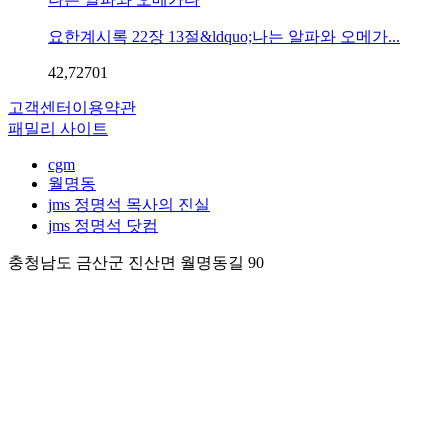
요한계시록 22장 13절&ldquo;나는 알파와 오메가...
42,727
0
1
고객센터
이용약관
패밀리 사이트
cgm
월명동
jms 정명석 목사의 진실
jms 정명석 닷컴
충청남도 금산군 진산면 월명동길 90