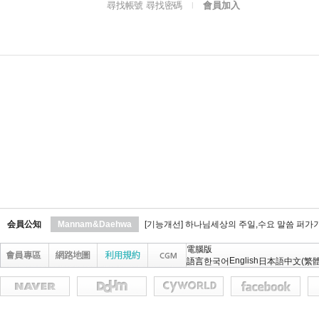
尋找帳號 尋找密碼
會員加入
l
会員公知
Mannam&Daehwa
[기능개선] 하나님세상의 주일,수요 말씀 퍼가
電腦版
English
語言
한국어
日本語
中文(繁體