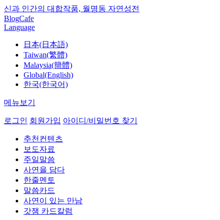
신과 인간의 대합작품, 월명동 자연성전
Blog
Cafe
Language
日本(日本語)
Taiwan(繁體)
Malaysia(簡體)
Global(English)
한국(한국어)
메뉴보기
로그인
회원가입
아이디/비밀번호 찾기
추천컨텐츠
보도자료
주일말씀
사연을 담다
한줄멘토
말씀카드
사연이 있는 만남
갓잼 카드칼럼