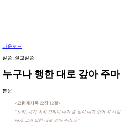
다운로드
말씀_설교말씀
누구나 행한 대로 갚아 주마
본문
.
<요한계시록 22장 12절>
“보라, 내가 속히 오리니 내가 줄 상이 내게 있어 각 사람
에게 그의 일한 대로 갚아 주리라.”